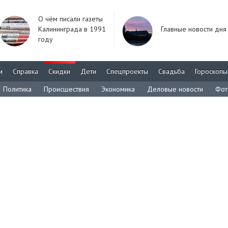
О чём писали газеты
Калининграда в 1991
Главные новости дня
году
м
Справка
Скидки
Дети
Спецпроекты
Свадьба
Гороскопы
Политика
Происшествия
Экономика
Деловые новости
Фот