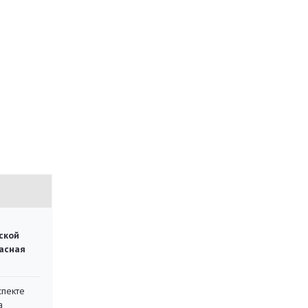
ской
асная
спекте
а