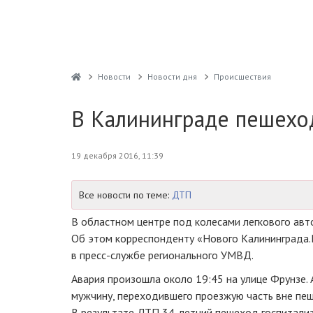
Новости
Новости дня
Проиcшествия
В Калининграде пешехо
19 декабря 2016, 11:39
Все новости по теме:
ДТП
В областном центре под колесами легкового ав
Об этом корреспонденту «Нового Калининграда.
в
пресс-службе
регионального УМВД.
Авария произошла около 19:45 на улице Фрунзе.
мужчину, переходившего проезжую часть вне пе
В результате ДТП
34-летний
пешеход госпитализ