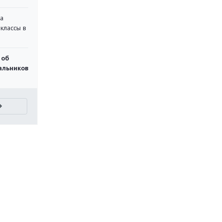
на
классы в
 об
чальников