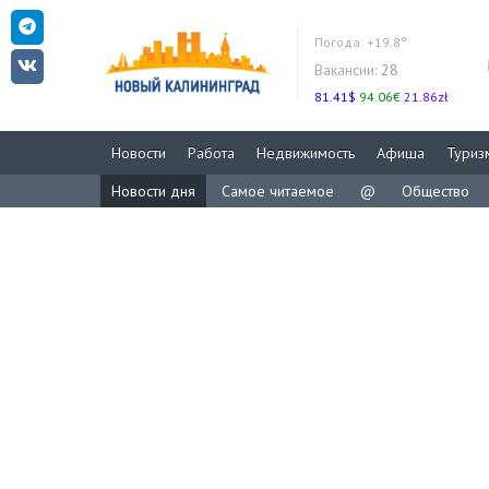
Погода:
+19.8°
Вакансии:
28
81.41$
94.06€
21.86zł
Новости
Работа
Недвижимость
Афиша
Туриз
Новости дня
Самое читаемое
@
Общество