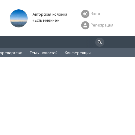
Вход
Авторская колонка
«Есть мнение»
Регистрация
орепортажи
Темы новостей
Конференции