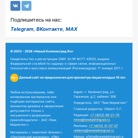
Подпишитесь на нас:
Telegram
,
ВКонтакте
,
MAX
© 2003 - 2026 «Новый Калининград.Ru»
Свидетельство о регистрации СМИ: Эл № ФС77-43520, выдано
Федеральной службой по надзору в сфере связи, информационных
технологий и массовых коммуникаций (Роскомнадзор) 17 января 2011 г.
Данный сайт не предназначен для просмотра лицам младше 18 лет.
18+
Адрес: г. Калининград, ул.
Любое использование, либо
Гаражная, д.2, кабинет 308
копирование материалов или
подборки материалов сайта,
Учредитель: ЗАО "Твик Маркетинг"
элементов дизайна и оформления
Главный редактор: Обрехт О.Г.
допускается только с
Редакция:
+7 (4012) 99-21-76
письменного разрешения
news@newkaliningrad.ru
правообладателя - ЗАО «Твик
Маркетинг».
Реклама:
+7 (4012) 31-07-07
reklama@newkaliningrad.ru
Материалы с пометкой «Бизнес»,
Афиша:
afisha@newkaliningrad.ru
«Партнерский материал», «ПМ»,