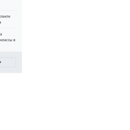
спекте
а
на
классы в