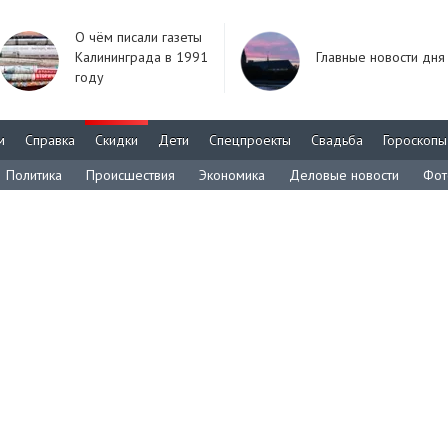
О чём писали газеты
Калининграда в 1991
Главные новости дня
году
м
Справка
Скидки
Дети
Спецпроекты
Свадьба
Гороскопы
Политика
Происшествия
Экономика
Деловые новости
Фот