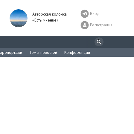
Вход
Авторская колонка
«Есть мнение»
Регистрация
орепортажи
Темы новостей
Конференции