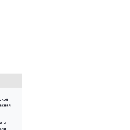
ской
асная
а и
али