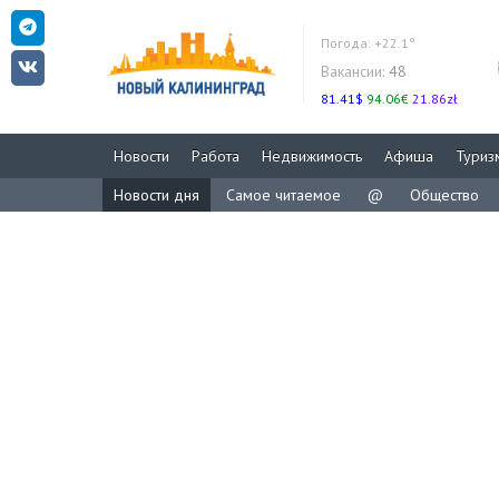
Погода:
+22.1°
Вакансии:
48
81.41$
94.06€
21.86zł
Новости
Работа
Недвижимость
Афиша
Туриз
Новости дня
Самое читаемое
@
Общество