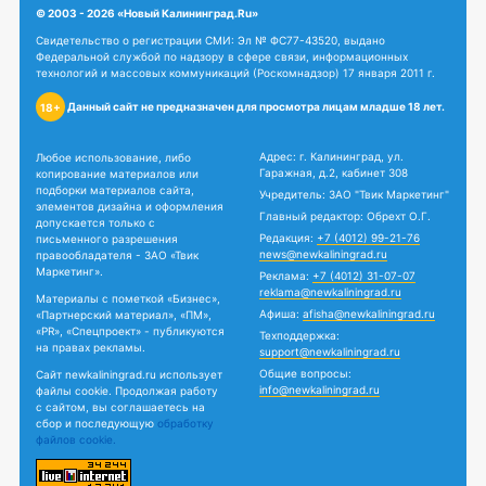
© 2003 - 2026 «Новый Калининград.Ru»
Свидетельство о регистрации СМИ: Эл № ФС77-43520, выдано
Федеральной службой по надзору в сфере связи, информационных
технологий и массовых коммуникаций (Роскомнадзор) 17 января 2011 г.
Данный сайт не предназначен для просмотра лицам младше 18 лет.
18+
Адрес: г. Калининград, ул.
Любое использование, либо
Гаражная, д.2, кабинет 308
копирование материалов или
подборки материалов сайта,
Учредитель: ЗАО "Твик Маркетинг"
элементов дизайна и оформления
Главный редактор: Обрехт О.Г.
допускается только с
Редакция:
+7 (4012) 99-21-76
письменного разрешения
news@newkaliningrad.ru
правообладателя - ЗАО «Твик
Маркетинг».
Реклама:
+7 (4012) 31-07-07
reklama@newkaliningrad.ru
Материалы с пометкой «Бизнес»,
Афиша:
afisha@newkaliningrad.ru
«Партнерский материал», «ПМ»,
«PR», «Спецпроект» - публикуются
Техподдержка:
на правах рекламы.
support@newkaliningrad.ru
Общие вопросы:
Сайт newkaliningrad.ru использует
info@newkaliningrad.ru
файлы cookie. Продолжая работу
с сайтом, вы соглашаетесь на
сбор и последующую
обработку
файлов cookie.