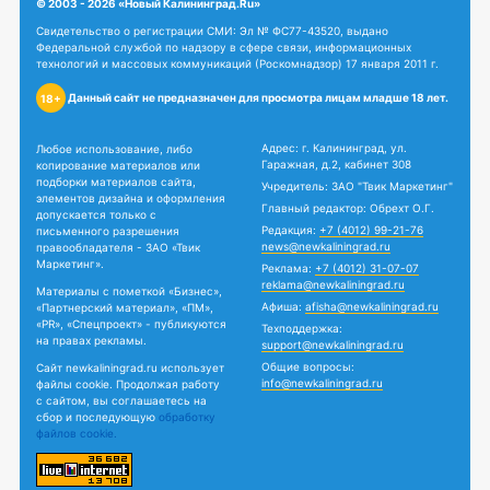
© 2003 - 2026 «Новый Калининград.Ru»
Свидетельство о регистрации СМИ: Эл № ФС77-43520, выдано
Федеральной службой по надзору в сфере связи, информационных
технологий и массовых коммуникаций (Роскомнадзор) 17 января 2011 г.
Данный сайт не предназначен для просмотра лицам младше 18 лет.
18+
Адрес: г. Калининград, ул.
Любое использование, либо
Гаражная, д.2, кабинет 308
копирование материалов или
подборки материалов сайта,
Учредитель: ЗАО "Твик Маркетинг"
элементов дизайна и оформления
Главный редактор: Обрехт О.Г.
допускается только с
Редакция:
+7 (4012) 99-21-76
письменного разрешения
news@newkaliningrad.ru
правообладателя - ЗАО «Твик
Маркетинг».
Реклама:
+7 (4012) 31-07-07
reklama@newkaliningrad.ru
Материалы с пометкой «Бизнес»,
Афиша:
afisha@newkaliningrad.ru
«Партнерский материал», «ПМ»,
«PR», «Спецпроект» - публикуются
Техподдержка:
на правах рекламы.
support@newkaliningrad.ru
Общие вопросы:
Сайт newkaliningrad.ru использует
info@newkaliningrad.ru
файлы cookie. Продолжая работу
с сайтом, вы соглашаетесь на
сбор и последующую
обработку
файлов cookie.