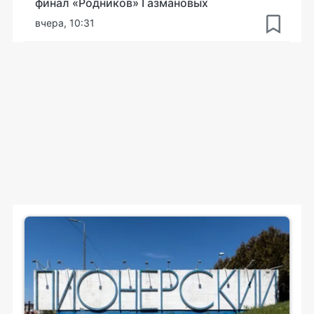
финал «Родников» Газмановых
вчера, 10:31