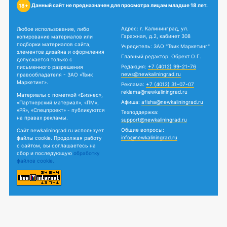
Данный сайт не предназначен для просмотра лицам младше 18 лет.
18+
Адрес: г. Калининград, ул.
Любое использование, либо
Гаражная, д.2, кабинет 308
копирование материалов или
подборки материалов сайта,
Учредитель: ЗАО "Твик Маркетинг"
элементов дизайна и оформления
Главный редактор: Обрехт О.Г.
допускается только с
Редакция:
+7 (4012) 99-21-76
письменного разрешения
news@newkaliningrad.ru
правообладателя - ЗАО «Твик
Маркетинг».
Реклама:
+7 (4012) 31-07-07
reklama@newkaliningrad.ru
Материалы с пометкой «Бизнес»,
Афиша:
afisha@newkaliningrad.ru
«Партнерский материал», «ПМ»,
«PR», «Спецпроект» - публикуются
Техподдержка:
на правах рекламы.
support@newkaliningrad.ru
Общие вопросы:
Сайт newkaliningrad.ru использует
info@newkaliningrad.ru
файлы cookie. Продолжая работу
с сайтом, вы соглашаетесь на
сбор и последующую
обработку
файлов cookie.