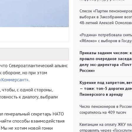
Список «Партии пенсионеро
выборах в Заксобрание воз
48-летний Алексей Осмолов
«Родина» потребовала снять
«Яблоко» с выборов в Госд
Приказы задним числом: к
прошло очередное заседа
делу экс-директора «Поч
 что Североатлантический альянс
России»
 обороне, но при этом
«Коммерсант»
.
Курение под запретом, ве
— тоже: топ-5 дорогих до
, чтобы, с одной стороны,
Пионерского в аренду
товность к диалогу, выбрали
Число пенсионеров в России
сократилось на 409 тысяч
ил генеральный секретарь НАТО
о найти способы взаимодействия
Квитанции на оплату ЖКУ п
 Мы не хотим новой гонки
отправлять через «Госуслуги