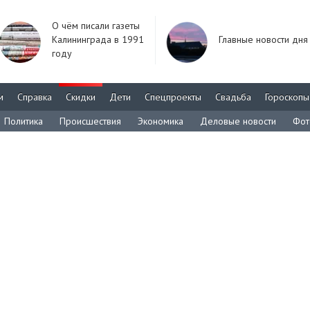
О чём писали газеты
Калининграда в 1991
Главные новости дня
году
м
Справка
Скидки
Дети
Спецпроекты
Свадьба
Гороскопы
Политика
Происшествия
Экономика
Деловые новости
Фот