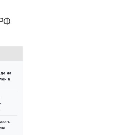
 РФ
аде на
лен и
у
м
а
алась
кую