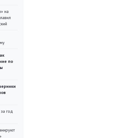
в» на
главил
ский
уму
ак
ние по
ты
черинки
мов
 за год
ланируют
»