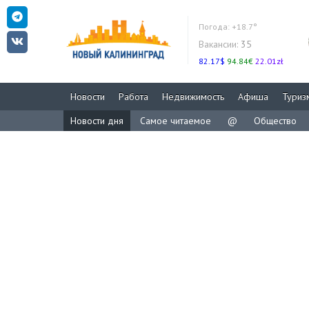
Погода:
+18.7°
Вакансии:
35
82.17$
94.84€
22.01zł
Новости
Работа
Недвижимость
Афиша
Туриз
Новости дня
Самое читаемое
@
Общество