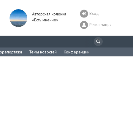
Вход
Авторская колонка
«Есть мнение»
Регистрация
орепортажи
Темы новостей
Конференции