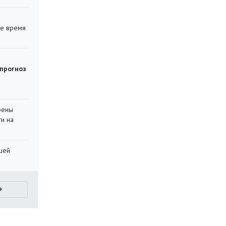
ее время
 прогноз
рены
ти на
шей