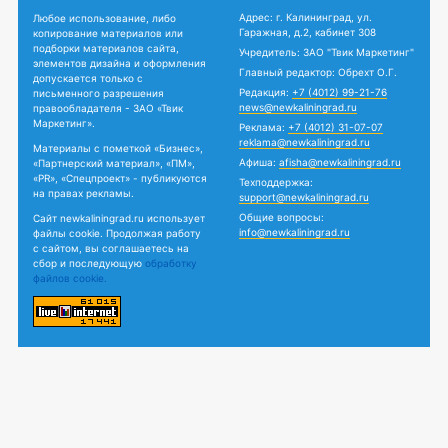
Адрес: г. Калининград, ул.
Любое использование, либо
Гаражная, д.2, кабинет 308
копирование материалов или
подборки материалов сайта,
Учредитель: ЗАО "Твик Маркетинг"
элементов дизайна и оформления
Главный редактор: Обрехт О.Г.
допускается только с
Редакция:
+7 (4012) 99-21-76
письменного разрешения
news@newkaliningrad.ru
правообладателя - ЗАО «Твик
Маркетинг».
Реклама:
+7 (4012) 31-07-07
reklama@newkaliningrad.ru
Материалы с пометкой «Бизнес»,
Афиша:
afisha@newkaliningrad.ru
«Партнерский материал», «ПМ»,
«PR», «Спецпроект» - публикуются
Техподдержка:
на правах рекламы.
support@newkaliningrad.ru
Общие вопросы:
Сайт newkaliningrad.ru использует
info@newkaliningrad.ru
файлы cookie. Продолжая работу
с сайтом, вы соглашаетесь на
сбор и последующую
обработку
файлов cookie.