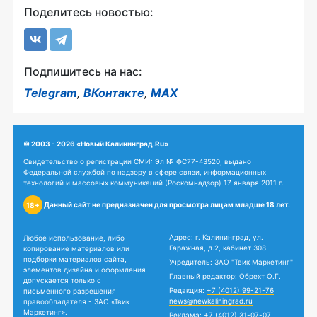
Поделитесь новостью:
Подпишитесь на нас:
Telegram
,
ВКонтакте
,
MAX
© 2003 - 2026 «Новый Калининград.Ru»
Свидетельство о регистрации СМИ: Эл № ФС77-43520, выдано
Федеральной службой по надзору в сфере связи, информационных
технологий и массовых коммуникаций (Роскомнадзор) 17 января 2011 г.
Данный сайт не предназначен для просмотра лицам младше 18 лет.
18+
Адрес: г. Калининград, ул.
Любое использование, либо
Гаражная, д.2, кабинет 308
копирование материалов или
подборки материалов сайта,
Учредитель: ЗАО "Твик Маркетинг"
элементов дизайна и оформления
Главный редактор: Обрехт О.Г.
допускается только с
Редакция:
+7 (4012) 99-21-76
письменного разрешения
news@newkaliningrad.ru
правообладателя - ЗАО «Твик
Маркетинг».
Реклама:
+7 (4012) 31-07-07