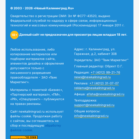
© 2003 - 2026 «Новый Калининград.Ru»
Свидетельство о регистрации СМИ: Эл № ФС77-43520, выдано
Федеральной службой по надзору в сфере связи, информационных
технологий и массовых коммуникаций (Роскомнадзор) 17 января 2011 г.
Данный сайт не предназначен для просмотра лицам младше 18 лет.
18+
Адрес: г. Калининград, ул.
Любое использование, либо
Гаражная, д.2, кабинет 308
копирование материалов или
подборки материалов сайта,
Учредитель: ЗАО "Твик Маркетинг"
элементов дизайна и оформления
Главный редактор: Обрехт О.Г.
допускается только с
Редакция:
+7 (4012) 99-21-76
письменного разрешения
news@newkaliningrad.ru
правообладателя - ЗАО «Твик
Маркетинг».
Реклама:
+7 (4012) 31-07-07
reklama@newkaliningrad.ru
Материалы с пометкой «Бизнес»,
Афиша:
afisha@newkaliningrad.ru
«Партнерский материал», «ПМ»,
«PR», «Спецпроект» - публикуются
Техподдержка:
на правах рекламы.
support@newkaliningrad.ru
Общие вопросы:
Сайт newkaliningrad.ru использует
info@newkaliningrad.ru
файлы cookie. Продолжая работу
с сайтом, вы соглашаетесь на
сбор и последующую
обработку
файлов cookie.