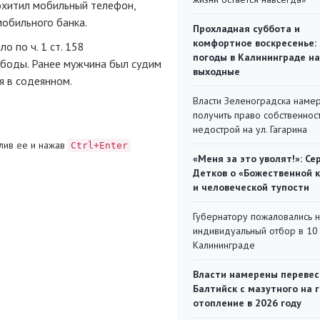
 похитил мобильный телефон,
мобильного банка.
Прохладная суббота и
комфортное воскресенье:
 по ч. 1 ст. 158
погоды в Калининграде на
ободы. Ранее мужчина был судим
выходные
я в содеянном.
Власти Зеленоградска наме
получить право собственнос
недострой на ул. Гагарина
лив ее и нажав
Ctrl+Enter
«Меня за это уволят!»: Се
Детков о «Божественной 
и человеческой тупости
Губернатору пожаловались 
индивидуальный отбор в 10 
Калининграде
Власти намерены перевес
Балтийск с мазутного на 
отопление в 2026 году