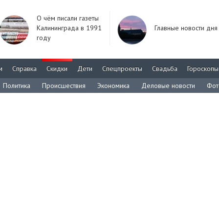
О чём писали газеты
Калининграда в 1991
Главные новости дня
году
м
Справка
Скидки
Дети
Спецпроекты
Свадьба
Гороскопы
Политика
Происшествия
Экономика
Деловые новости
Фот