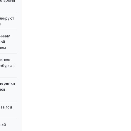
ее время
ланируют
»
ричину
вой
ном
писков
рбурга с
черинки
мов
 за год
шей