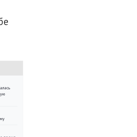
бе
алась
кую
уму