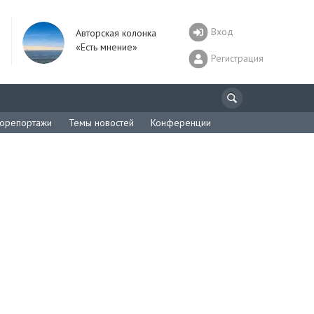
Вход
Авторская колонка
«Есть мнение»
Регистрация
орепортажи
Темы новостей
Конференции