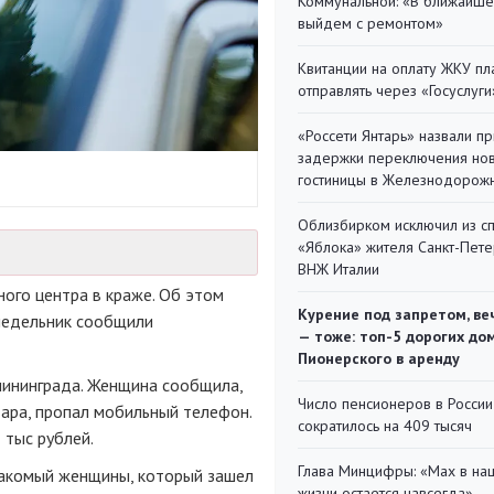
Коммунальной: «В ближайш
выйдем с ремонтом»
Квитанции на оплату ЖКУ п
отправлять через «Госуслуги
«Россети Янтарь» назвали п
задержки переключения но
гостиницы в Железнодорож
Облизбирком исключил из с
«Яблока» жителя Санкт-Пете
ВНЖ Италии
ого центра в краже. Об этом
Курение под запретом, ве
недельник сообщили
— тоже: топ-5 дорогих до
Пионерского в аренду
ининграда. Женщина сообщила,
Число пенсионеров в России
дара, пропал мобильный телефон.
сократилось на 409 тысяч
 тыс рублей.
Глава Минцифры: «Мах в на
акомый женщины, который зашел
жизни остается навсегда»