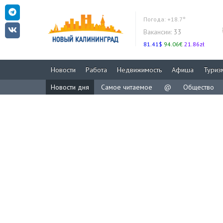
Погода:
+18.7°
Вакансии:
33
81.41$
94.06€
21.86zł
Новости
Работа
Недвижимость
Афиша
Туриз
Новости дня
Самое читаемое
@
Общество