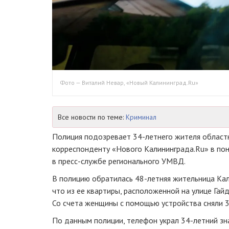
Фото — Виталий Невар, «Новый Калининград.Ru»
Все новости по теме:
Криминал
Полиция подозревает
34-летнего
жителя областн
корреспонденту «Нового Калининграда.Ru» в по
в
пресс-службе
регионального УМВД.
В полицию обратилась
48-летняя
жительница Кал
что из ее квартиры, расположенной на улице Гай
Со счета женщины с помощью устройства сняли 3
По данным полиции, телефон украл
34-летний
зн