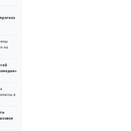
 прогноз
рены
ти на
ргей
комедии»
на
классы в
ти
газовое