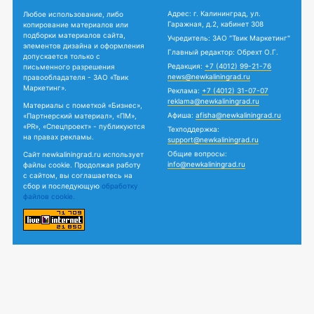
Адрес: г. Калининград, ул.
Любое использование, либо
Гаражная, д.2, кабинет 308
копирование материалов или
подборки материалов сайта,
Учредитель: ЗАО "Твик Маркетинг"
элементов дизайна и оформления
Главный редактор: Обрехт О.Г.
допускается только с
Редакция:
+7 (4012) 99-21-76
письменного разрешения
news@newkaliningrad.ru
правообладателя - ЗАО «Твик
Маркетинг».
Реклама:
+7 (4012) 31-07-07
reklama@newkaliningrad.ru
Материалы с пометкой «Бизнес»,
Афиша:
afisha@newkaliningrad.ru
«Партнерский материал», «ПМ»,
«PR», «Спецпроект» - публикуются
Техподдержка:
на правах рекламы.
support@newkaliningrad.ru
Общие вопросы:
Сайт newkaliningrad.ru использует
info@newkaliningrad.ru
файлы cookie. Продолжая работу
с сайтом, вы соглашаетесь на
сбор и последующую
обработку
файлов cookie.