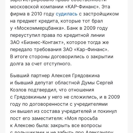
московской компании
«КАР-Финанс»
. Эта
фирма в 2010 году
судилась
с застройщиком
на предмет кредита, которые тот брал
у «Москоммерцбанка». Банк в 2009 году
переуступил права по кредитной линии
ЗАО «Бизнес-Контакт»
, которое тогда же
передало требования
ЗАО «Кар-Финанс»
.
В итоге стороны договорились о закрытии
долга за счет отступного.
Бывший партнер Алексея Грядовкина
и бывший депутат областной Думы Сергей
Козлов подтвердил, что отношения
с Грядовкиным у него не сложились, и в 2009
году по договоренности с учредителями
он вышел из состава учредителей и покинул
пост его заместителя: «Моя просьба
к Алексею была: закрыть все вопросы
с дольщиками и не забыть про Александру.