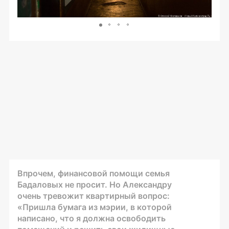
Впрочем, финансовой помощи семья
Бадаловых не просит. Но Александру
очень тревожит квартирный вопрос:
«Пришла бумага из мэрии, в которой
написано, что я должна освободить