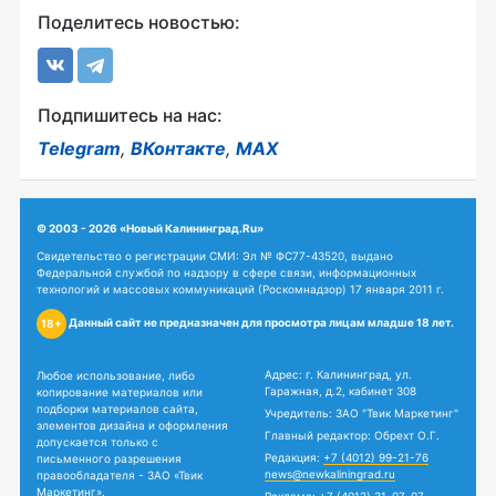
Поделитесь новостью:
Подпишитесь на нас:
Telegram
,
ВКонтакте
,
MAX
© 2003 - 2026 «Новый Калининград.Ru»
Свидетельство о регистрации СМИ: Эл № ФС77-43520, выдано
Федеральной службой по надзору в сфере связи, информационных
технологий и массовых коммуникаций (Роскомнадзор) 17 января 2011 г.
Данный сайт не предназначен для просмотра лицам младше 18 лет.
18+
Адрес: г. Калининград, ул.
Любое использование, либо
Гаражная, д.2, кабинет 308
копирование материалов или
подборки материалов сайта,
Учредитель: ЗАО "Твик Маркетинг"
элементов дизайна и оформления
Главный редактор: Обрехт О.Г.
допускается только с
Редакция:
+7 (4012) 99-21-76
письменного разрешения
news@newkaliningrad.ru
правообладателя - ЗАО «Твик
Маркетинг».
Реклама:
+7 (4012) 31-07-07