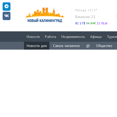
Погода:
+17.2°
Вакансии:
21
82.17$
94.84€
22.01zł
Новости
Работа
Недвижимость
Афиша
Туриз
Новости дня
Самое читаемое
@
Общество