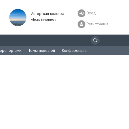
Вход
Авторская колонка
«Есть мнение»
Регистрация
орепортажи
Темы новостей
Конференции