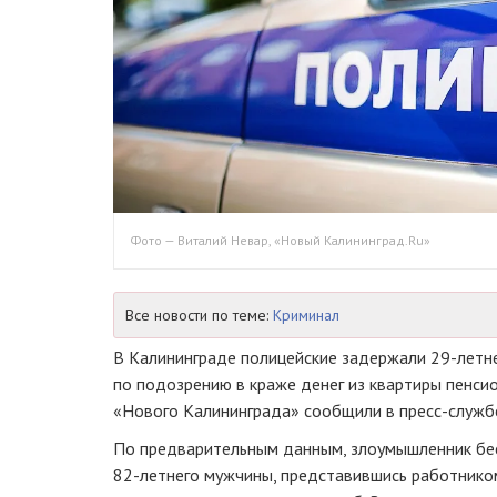
Фото — Виталий Невар, «Новый Калининград.Ru»
Все новости по теме:
Криминал
В Калининграде полицейские задержали
29-летн
по подозрению в краже денег из квартиры пенси
«Нового Калининграда» сообщили в
пресс-служб
По предварительным данным, злоумышленник бе
82-летнего
мужчины, представившись работнико