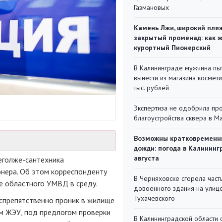
Газмановых
Камень Лжи, широкий пля
закрытый променад: как 
курортный Пионерский
В Калининграде мужчина пы
вынести из магазина космети
тыс. рублей
Экспертиза не одобрила пр
благоустройства сквера в 
Возможны кратковременн
дожди: погода в Калининг
августа
его
лже-сантехника
онера. Об этом корреспонденту
В Черняховске сгорела част
е
областного УМВД в среду.
довоенного здания на улиц
Тухачевского
спрепятственно проник в жилище
м ЖЭУ, под предлогом проверки
В Калининградской области 