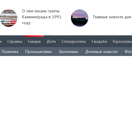
О чём писали газеты
Калининграда в 1991
Главные новости дня
году
м
Справка
Скидки
Дети
Спецпроекты
Свадьба
Гороскопы
Политика
Происшествия
Экономика
Деловые новости
Фот