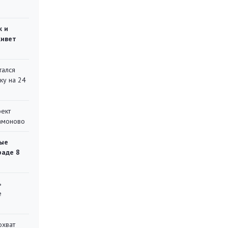
ж и
живет
тался
ку на 24
оект
Мамоново
ые
раде 8
ь
е
охват