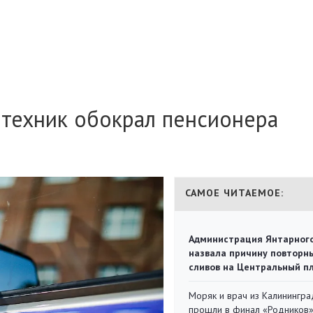
нтехник обокрал пенсионера
САМОЕ ЧИТАЕМОЕ:
Администрация Янтарног
назвала причину повторн
сливов на Центральный п
Моряк и врач из Калинингра
прошли в финал «Родников