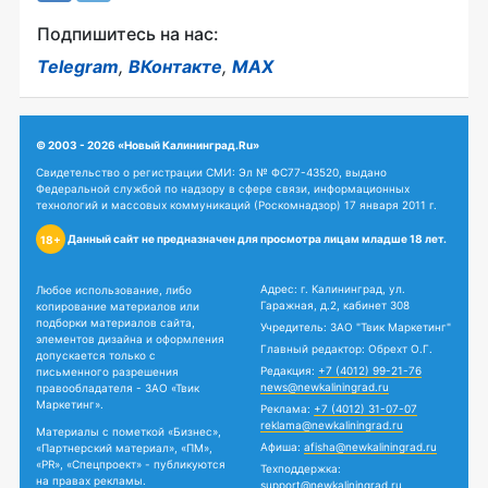
Подпишитесь на нас:
Telegram
,
ВКонтакте
,
MAX
© 2003 - 2026 «Новый Калининград.Ru»
Свидетельство о регистрации СМИ: Эл № ФС77-43520, выдано
Федеральной службой по надзору в сфере связи, информационных
технологий и массовых коммуникаций (Роскомнадзор) 17 января 2011 г.
Данный сайт не предназначен для просмотра лицам младше 18 лет.
18+
Адрес: г. Калининград, ул.
Любое использование, либо
Гаражная, д.2, кабинет 308
копирование материалов или
подборки материалов сайта,
Учредитель: ЗАО "Твик Маркетинг"
элементов дизайна и оформления
Главный редактор: Обрехт О.Г.
допускается только с
Редакция:
+7 (4012) 99-21-76
письменного разрешения
news@newkaliningrad.ru
правообладателя - ЗАО «Твик
Маркетинг».
Реклама:
+7 (4012) 31-07-07
reklama@newkaliningrad.ru
Материалы с пометкой «Бизнес»,
Афиша:
afisha@newkaliningrad.ru
«Партнерский материал», «ПМ»,
«PR», «Спецпроект» - публикуются
Техподдержка:
на правах рекламы.
support@newkaliningrad.ru