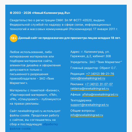
© 2003 - 2026 «Новый Калининград.Ru»
Свидетельство о регистрации СМИ: Эл № ФС77-43520, выдано
Федеральной службой по надзору в сфере связи, информационных
технологий и массовых коммуникаций (Роскомнадзор) 17 января 2011 г.
Данный сайт не предназначен для просмотра лицам младше 18 лет.
18+
Адрес: г. Калининград, ул.
Любое использование, либо
Гаражная, д.2, кабинет 308
копирование материалов или
подборки материалов сайта,
Учредитель: ЗАО "Твик Маркетинг"
элементов дизайна и оформления
Главный редактор: Обрехт О.Г.
допускается только с
Редакция:
+7 (4012) 99-21-76
письменного разрешения
news@newkaliningrad.ru
правообладателя - ЗАО «Твик
Маркетинг».
Реклама:
+7 (4012) 31-07-07
reklama@newkaliningrad.ru
Материалы с пометкой «Бизнес»,
Афиша:
afisha@newkaliningrad.ru
«Партнерский материал», «ПМ»,
«PR», «Спецпроект» - публикуются
Техподдержка:
на правах рекламы.
support@newkaliningrad.ru
Общие вопросы:
Сайт newkaliningrad.ru использует
info@newkaliningrad.ru
файлы cookie. Продолжая работу
с сайтом, вы соглашаетесь на
сбор и последующую
обработку
файлов cookie.