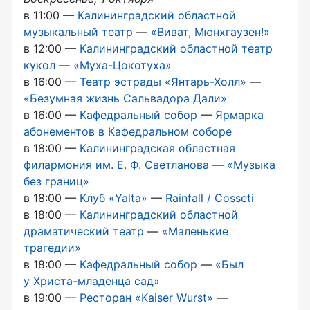
в 11:00 —
Калининградский областной
музыкальный театр
—
«Виват, Мюнхгаузен!»
в 12:00 —
Калининградский областной театр
кукол
—
«Муха-Цокотуха»
в 16:00 —
Театр эстрады
«Янтарь-Холл»
—
«Безумная жизнь Сальвадора Дали»
в 16:00 —
Кафедральный собор
—
Ярмарка
абонементов в Кафедральном соборе
в 18:00 —
Калининградская областная
филармония им.
Е. Ф. Светланова
—
«Музыка
без границ»
в 18:00 —
Клуб «Yalta»
—
Rainfall / Cosseti
в 18:00 —
Калининградский областной
драматический театр
—
«Маленькие
трагедии»
в 18:00 —
Кафедральный собор
—
«Был
у
Христа-младенца
сад»
в 19:00 —
Ресторан «Kaiser Wurst»
—