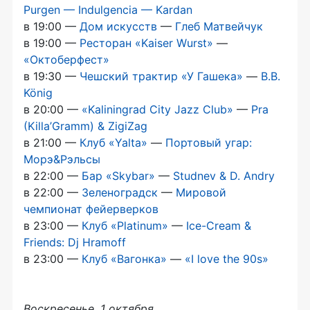
Purgen — Indulgencia — Kardan
в 19:00 —
Дом искусств
—
Глеб Матвейчук
в 19:00 —
Ресторан «Kaiser Wurst»
—
«Октоберфест»
в 19:30 —
Чешский трактир «У Гашека»
—
B.B.
König
в 20:00 —
«Kaliningrad City Jazz Club»
—
Pra
(Killa’Gramm) & ZigiZag
в 21:00 —
Клуб «Yalta»
—
Портовый угар:
Морэ&Рэльсы
в 22:00 —
Бар «Skybar»
—
Studnev & D. Andry
в 22:00 —
Зеленоградск
—
Мировой
чемпионат фейерверков
в 23:00 —
Клуб «Platinum»
—
Ice-Cream
&
Friends: Dj Hramoff
в 23:00 —
Клуб «Вагонка»
—
«I love the 90s»
Воскресенье, 1 октября