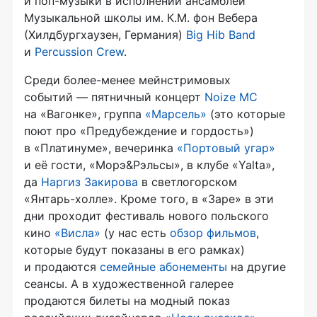
и
поп-музыки
в исполнении ансамблей
Музыкальной школы им. К.М. фон Вебера
(Хилдбургхаузен, Германия)
Big Hib Band
и
Percussion Crew
.
Среди
более-менее
мейнстримовых
событий — пятничный концерт
Noize MC
на «Вагонке», группа
«Марсель»
(это которые
поют про «Предубеждение и гордость»)
в «Платинуме», вечеринка
«Портовый угар»
и её гости, «Морэ&Рэльсы», в клубе «Yalta»,
да
Наргиз Закирова
в светлогорском
«Янтарь-холле»
. Кроме того, в «Заре» в эти
дни проходит фестиваль нового польского
кино
«Висла»
(у нас есть
обзор фильмов
,
которые будут показаны в его рамках)
и продаются
семейные абонементы
на другие
сеансы. А в художественной галерее
продаются билеты на модный показ