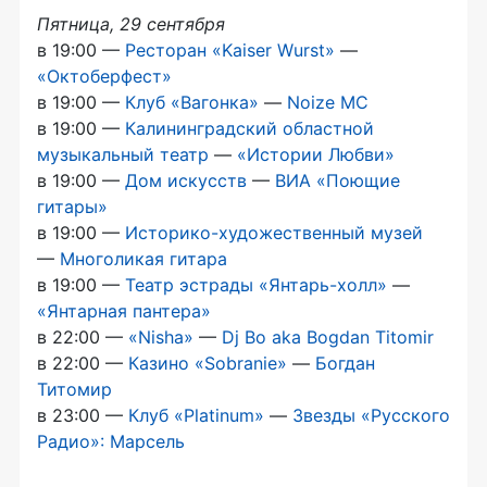
Пятница, 29 сентября
в 19:00 —
Ресторан «Kaiser Wurst»
—
«Октоберфест»
в 19:00 —
Клуб «Вагонка»
—
Noize MC
в 19:00 —
Калининградский областной
музыкальный театр
—
«Истории Любви»
в 19:00 —
Дом искусств
—
ВИА «Поющие
гитары»
в 19:00 —
Историко-художественный
музей
—
Многоликая гитара
в 19:00 —
Театр эстрады
«Янтарь-холл»
—
«Янтарная пантера»
в 22:00 —
«Nisha»
—
Dj Bo aka Bogdan Titomir
в 22:00 —
Казино «Sobranie»
—
Богдан
Титомир
в 23:00 —
Клуб «Platinum»
—
Звезды «Русского
Радио»: Марсель