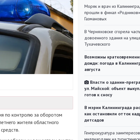
Моряк и врач из Калинингра
прошли в финал «Родников
Газмановых
В Черняховске сгорела част
довоенного здания на улиц
Тухачевского
Возможны кратковременн
дожди: погода в Калининг
августа
Власти о здании-прегр
ул. Майской: объект выкуп
готов к сносу
В мэрии Калининграда рас
как остановили отток кад
ия по контролю за оборотом
детсадов
летнего жителя областного
 средств.
Генпрокуратура заинтересов
миллиардами на туристичес