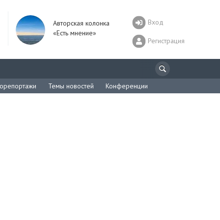
Вход
Авторская колонка
«Есть мнение»
Регистрация
орепортажи
Темы новостей
Конференции