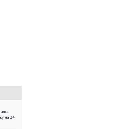
тался
ку на 24