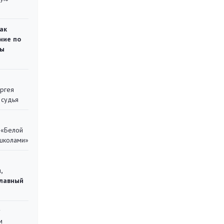
ак
ние по
ты
ергея
 судья
 «Белой
 школами»
,
главный
у
м