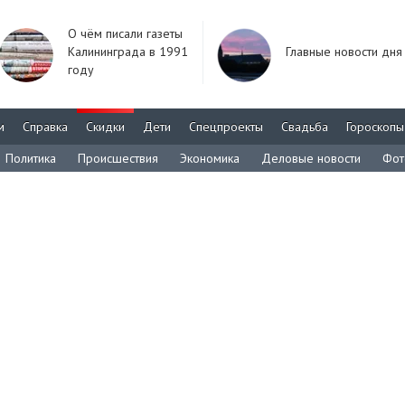
О чём писали газеты
Калининграда в 1991
Главные новости дня
году
м
Справка
Скидки
Дети
Спецпроекты
Свадьба
Гороскопы
Политика
Происшествия
Экономика
Деловые новости
Фот