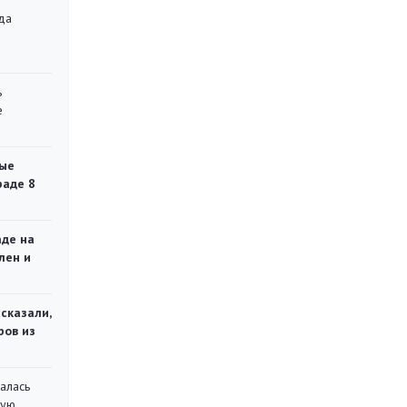
да
»
ь
е
ые
раде 8
аде на
лен и
сказали,
ров из
алась
кую