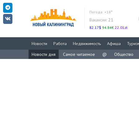
Погода:
+18°
Вакансии:
21
82.17$
94.84€
22.01zł
Новости
Работа
Недвижимость
Афиша
Туриз
Новости дня
Самое читаемое
@
Общество