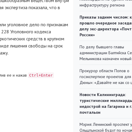
орошкообразным веществом внутри
инфраструктуру региона
я экспертиза показала, что в
Приказы задним числом: к
прошло очередное заседа
ли уголовное дело по признакам
делу экс-директора «Поч
 228 Уголовного кодекса
России»
ркотических средств в крупном
 виде лишения свободы на срок
По делу бывшего главы
ажу.
администрации Балтийска С
Мельникова назначен новый
Прокурор области Попов о
лив ее и нажав
Ctrl+Enter
госэкспертизе проектов для
Дюны»: «Давайте не как со
Новости Калининграда:
туристические миллиарды
недострой на Гагарина и 
почтальон
Мэрия: Ленинский проспект 
Ольштынской будут по ноча