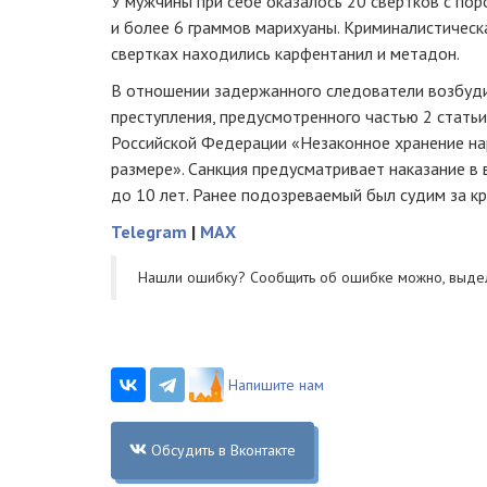
У мужчины при себе оказалось 20 свертков с п
и более 6 граммов марихуаны. Криминалистическа
свертках находились карфентанил и метадон.
В отношении задержанного следователи возбуди
преступления, предусмотренного частью 2 статьи
Российской Федерации «Незаконное хранение на
размере». Санкция предусматривает наказание в
до 10 лет. Ранее подозреваемый был судим за кр
Telegram
|
MAX
Нашли ошибку? Cообщить об ошибке можно, выде
Напишите нам
Обсудить в Вконтакте