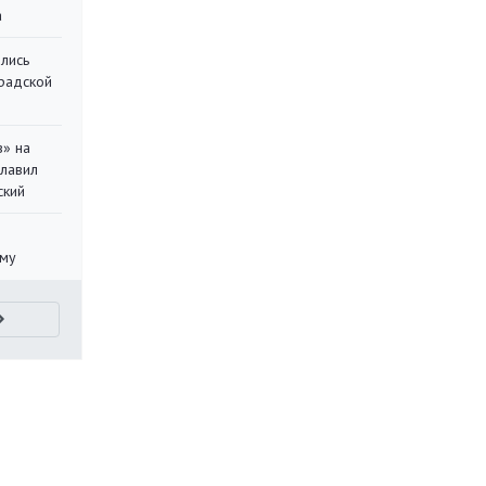
а
лись
градской
в» на
главил
ский
уму