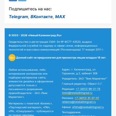
Подпишитесь на нас:
Telegram
,
ВКонтакте
,
MAX
© 2003 - 2026 «Новый Калининград.Ru»
Свидетельство о регистрации СМИ: Эл № ФС77-43520, выдано
Федеральной службой по надзору в сфере связи, информационных
технологий и массовых коммуникаций (Роскомнадзор) 17 января 2011 г.
Данный сайт не предназначен для просмотра лицам младше 18 лет.
18+
Адрес: г. Калининград, ул.
Любое использование, либо
Гаражная, д.2, кабинет 308
копирование материалов или
подборки материалов сайта,
Учредитель: ЗАО "Твик Маркетинг"
элементов дизайна и оформления
Главный редактор: Обрехт О.Г.
допускается только с
Редакция:
+7 (4012) 99-21-76
письменного разрешения
news@newkaliningrad.ru
правообладателя - ЗАО «Твик
Маркетинг».
Реклама:
+7 (4012) 31-07-07
reklama@newkaliningrad.ru
Материалы с пометкой «Бизнес»,
Афиша:
afisha@newkaliningrad.ru
«Партнерский материал», «ПМ»,
«PR», «Спецпроект» - публикуются
Техподдержка:
на правах рекламы.