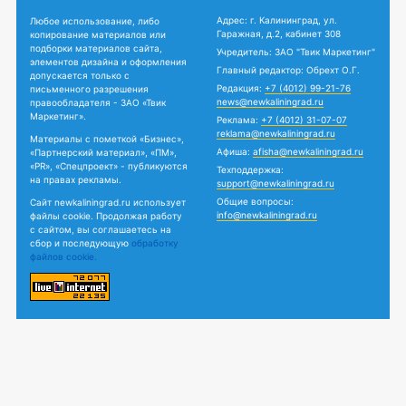
Адрес: г. Калининград, ул.
Любое использование, либо
Гаражная, д.2, кабинет 308
копирование материалов или
подборки материалов сайта,
Учредитель: ЗАО "Твик Маркетинг"
элементов дизайна и оформления
Главный редактор: Обрехт О.Г.
допускается только с
Редакция:
+7 (4012) 99-21-76
письменного разрешения
news@newkaliningrad.ru
правообладателя - ЗАО «Твик
Маркетинг».
Реклама:
+7 (4012) 31-07-07
reklama@newkaliningrad.ru
Материалы с пометкой «Бизнес»,
Афиша:
afisha@newkaliningrad.ru
«Партнерский материал», «ПМ»,
«PR», «Спецпроект» - публикуются
Техподдержка:
на правах рекламы.
support@newkaliningrad.ru
Общие вопросы:
Сайт newkaliningrad.ru использует
info@newkaliningrad.ru
файлы cookie. Продолжая работу
с сайтом, вы соглашаетесь на
сбор и последующую
обработку
файлов cookie.