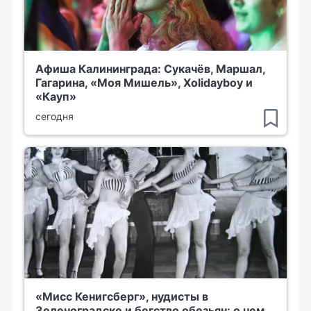
Афиша Калининграда: Сукачёв, Маршал,
Гагарина, «Моя Мишель», Xolidayboy и
«Кауп»
сегодня
«Мисс Кенигсберг», нудисты в
Зеленоградске и бегство обезьян: о чем