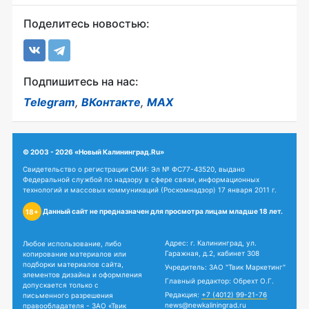
Поделитесь новостью:
Подпишитесь на нас:
Telegram
,
ВКонтакте
,
MAX
© 2003 - 2026 «Новый Калининград.Ru»
Свидетельство о регистрации СМИ: Эл № ФС77-43520, выдано
Федеральной службой по надзору в сфере связи, информационных
технологий и массовых коммуникаций (Роскомнадзор) 17 января 2011 г.
Данный сайт не предназначен для просмотра лицам младше 18 лет.
18+
Адрес: г. Калининград, ул.
Любое использование, либо
Гаражная, д.2, кабинет 308
копирование материалов или
подборки материалов сайта,
Учредитель: ЗАО "Твик Маркетинг"
элементов дизайна и оформления
Главный редактор: Обрехт О.Г.
допускается только с
Редакция:
+7 (4012) 99-21-76
письменного разрешения
news@newkaliningrad.ru
правообладателя - ЗАО «Твик