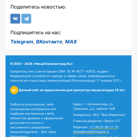
Поделитесь новостью:
Подпишитесь на нас:
Telegram
,
ВКонтакте
,
MAX
© 2003 - 2026 «Новый Калининград.Ru»
Свидетельство о регистрации СМИ: Эл № ФС77-43520, выдано
Федеральной службой по надзору в сфере связи, информационных
технологий и массовых коммуникаций (Роскомнадзор) 17 января 2011 г.
Данный сайт не предназначен для просмотра лицам младше 18 лет.
18+
Адрес: г. Калининград, ул.
Любое использование, либо
Гаражная, д.2, кабинет 308
копирование материалов или
подборки материалов сайта,
Учредитель: ЗАО "Твик Маркетинг"
элементов дизайна и оформления
Главный редактор: Обрехт О.Г.
допускается только с
Редакция:
+7 (4012) 99-21-76
письменного разрешения
news@newkaliningrad.ru
правообладателя - ЗАО «Твик
Маркетинг».