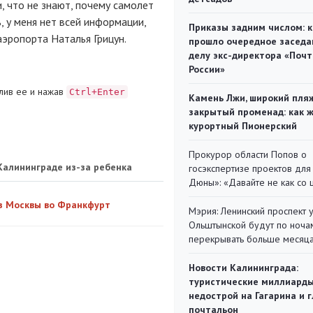
 что не знают, почему самолет
, у меня нет всей информации,
Приказы задним числом: к
эропорта Наталья Грицун.
прошло очередное заседа
делу экс-директора «Поч
России»
лив ее и нажав
Ctrl+Enter
Камень Лжи, широкий пля
закрытый променад: как 
курортный Пионерский
Прокурор области Попов о
Калининграде из-за ребенка
госэкспертизе проектов для
Дюны»: «Давайте не как со
из Москвы во Франкфурт
Мэрия: Ленинский проспект 
Ольштынской будут по ноча
перекрывать больше месяц
Новости Калининграда:
туристические миллиарды
недострой на Гагарина и 
почтальон