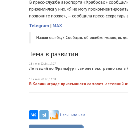
В
пресс-службе
аэропорта «Храброво» сообщили,
приземлился у них. «Я не могу прокомментировать
позвоните позже», — сообщила
пресс-секретарь
а
Telegram
|
MAX
Нашли ошибку? Cообщить об ошибке можно, выде
Тема в развитии
18 июня 2018г., 17:27
Летевший во Франкфурт самолет экстренно сел в 
18 июня 2018г., 16:38
В Калининграде приземлился самолет, летевший 
Напишите нам