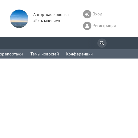
Вход
Авторская колонка
«Есть мнение»
Регистрация
орепортажи
Темы новостей
Конференции