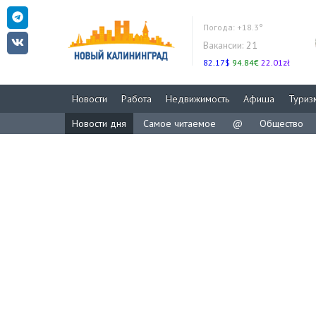
Погода:
+18.3°
Вакансии:
21
82.17$
94.84€
22.01zł
Новости
Работа
Недвижимость
Афиша
Туриз
Новости дня
Самое читаемое
@
Общество