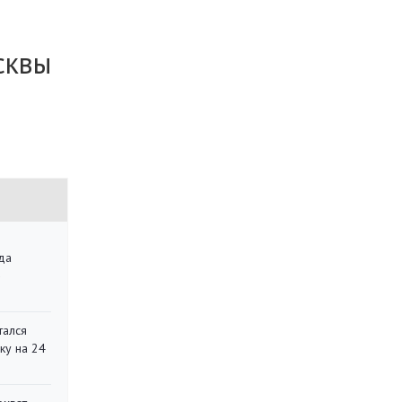
сквы
да
»
тался
ку на 24