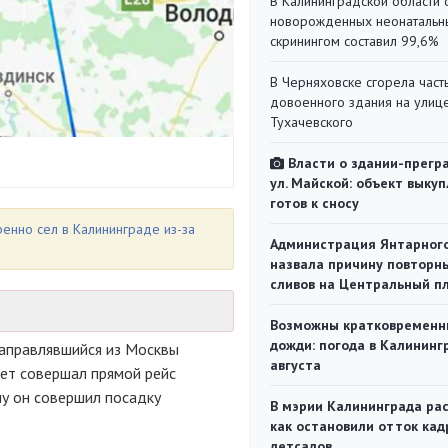
В Калининградской области 
новорожденных неонаталь
скринингом составил 99,6%
В Черняховске сгорела част
довоенного здания на улиц
Тухачевского
Власти о здании-прегр
ул. Майской: объект выкуп
готов к сносу
енно сел в Калининграде из-за
Администрация Янтарног
назвала причину повторн
сливов на Центральный п
Возможны кратковременн
дожди: погода в Калининг
направлявшийся из Москвы
августа
лет совершал прямой рейс
у он совершил посадку
В мэрии Калининграда рас
как остановили отток кад
детсадов