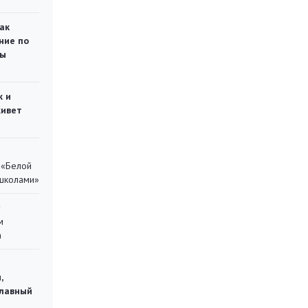
ак
ние по
ты
ж и
живет
 «Белой
 школами»
у
м
а
,
главный