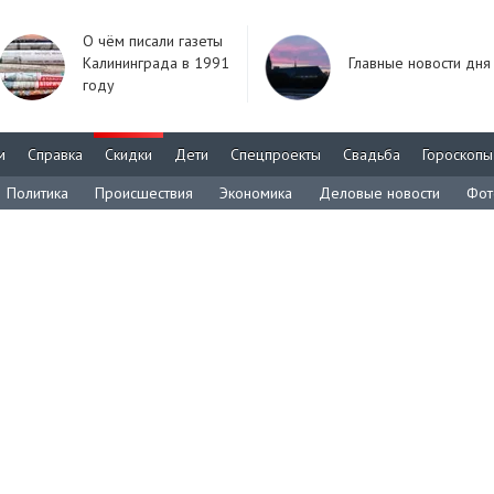
О чём писали газеты
Калининграда в 1991
Главные новости дня
году
м
Справка
Скидки
Дети
Спецпроекты
Свадьба
Гороскопы
Политика
Происшествия
Экономика
Деловые новости
Фот