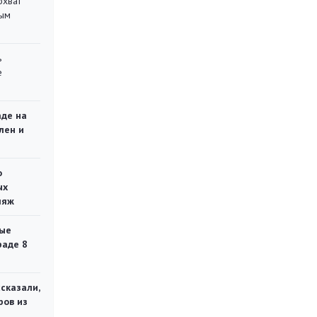
охват
ным
ь
е
аде на
лен и
о
ых
ляж
ые
раде 8
сказали,
ров из