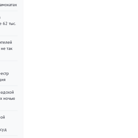
самокатах
в
 62 тыс.
ителей
 не так
еестр
дия
радской
их ночью
ной
 суд