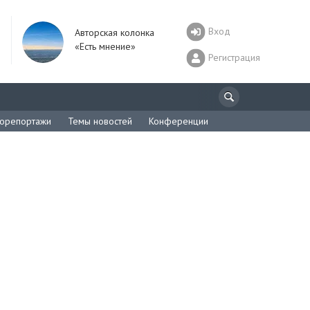
Вход
Авторская колонка
«Есть мнение»
Регистрация
орепортажи
Темы новостей
Конференции