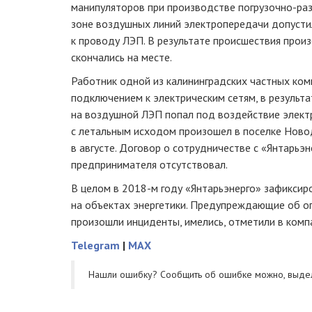
манипуляторов при производстве
погрузочно-ра
зоне воздушных линий электропередачи допусти
к проводу ЛЭП. В результате происшествия прои
скончались на месте.
Работник одной из калининградских частных ко
подключением к электрическим сетям, в результ
на воздушной ЛЭП попал под воздействие электр
с летальным исходом произошел в поселке Ново
в августе. Договор о сотрудничестве с «Янтарьэ
предпринимателя отсутствовал.
В целом в
2018-м
году «Янтарьэнерго» зафиксир
на объектах энергетики. Предупреждающие об оп
произошли инциденты, имелись, отметили в комп
Telegram
|
MAX
Нашли ошибку? Cообщить об ошибке можно, выде