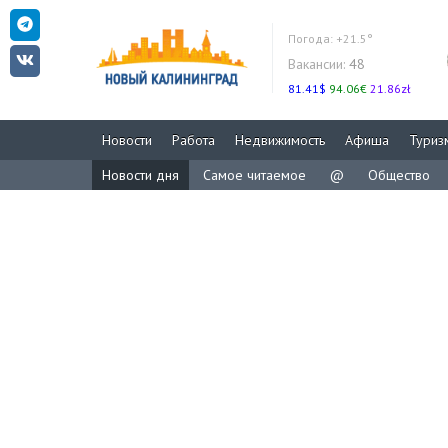
Погода:
+21.5°
Вакансии:
48
81.41$
94.06€
21.86zł
Новости
Работа
Недвижимость
Афиша
Туриз
Новости дня
Самое читаемое
@
Общество