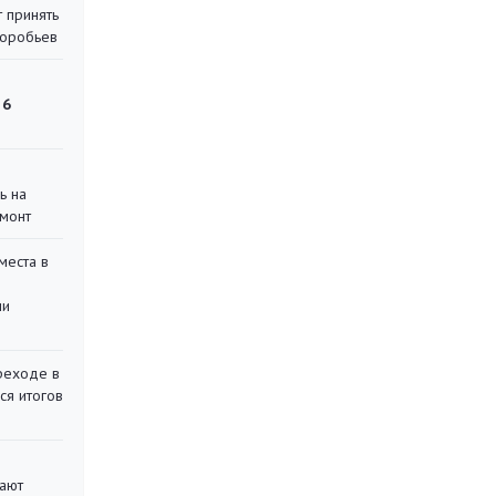
 принять
воробьев
 6
ь на
монт
места в
ли
реходе в
ся итогов
вают