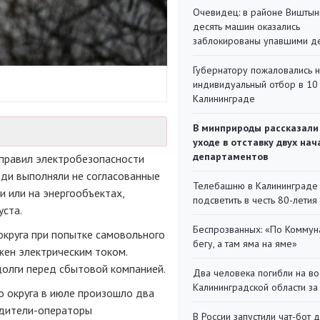
Очевидец: в районе Виштын
десять машин оказались
заблокированы упавшими д
Губернатору пожаловались 
индивидуальный отбор в 10 
Калининграде
В минприроды рассказали
уходе в отставку двух на
департаментов
правил электробезопасности
люди выполняли не согласованные
Телебашню в Калининграде
и или на энергообъектах,
подсветить в честь 80-летия
уста.
Беспрозванных: «По Коммун
округа при попытке самовольного
бегу, а там яма на яме»
жен электрическим током.
долги перед сбытовой компанией.
Два человека погибли на во
Калининградской области за
о округа в июле произошло два
дители-операторы
В России запустили чат-бот 