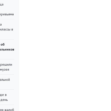
ца
еревьями
на
классы в
 об
чальников
 решили
 музея
альной
де в
 день
для жалоб