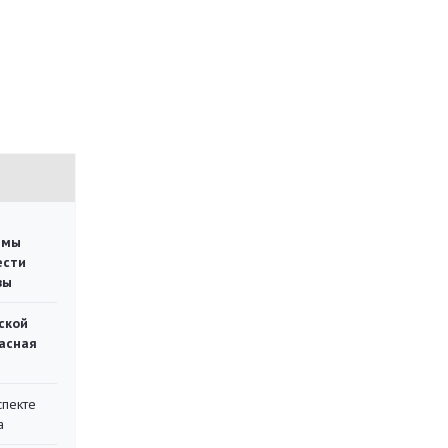
емы
ести
вы
ской
асная
спекте
а