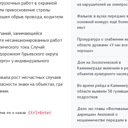
згрузочных
работ в охранной
на нарушителей на электро
ли прикосновение стрелы
Фальков: в вузах передано 
зошел обрыв провода, водители
основной конкурс ещё более
мест
мпаний, занимающейся
Прокуратура о снабжении ж
ате несанкционированных работ
области дровами: «У нас все
ического тока. Случай
хорошо»
дорожном Гурьевского округа
нерго» у индивидуального
Дом на Зоологической в
Калининграде включили в р
объектов культурного насле
овала рост несчастных случаев
асности знаки на объектах, где
Во время рейда в Калининг
ании.
области выявили 58 гулявш
подростков
Дело экс-главы «Фестиваль
лив ее и нажав
Ctrl+Enter
дирекции» Акоповой о
мошенничестве передали в