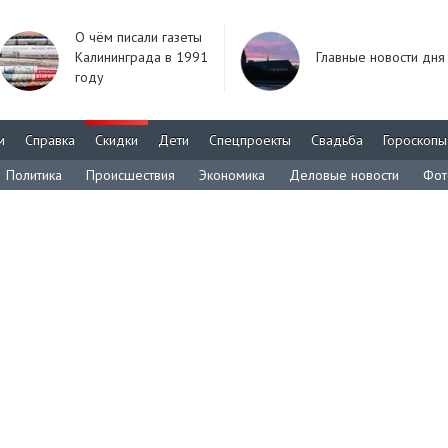
О чём писали газеты
Калининграда в 1991
Главные новости дня
году
м
Справка
Скидки
Дети
Спецпроекты
Свадьба
Гороскопы
Политика
Происшествия
Экономика
Деловые новости
Фот