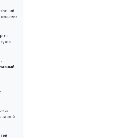
 «Белой
 школами»
ергея
 судья
,
главный
у
м
а
лись
градской
ргей