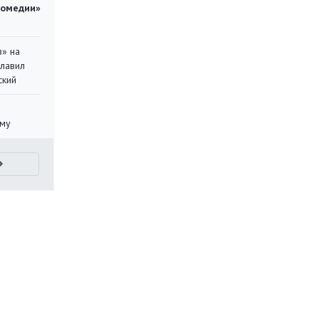
комедии»
в» на
главил
ский
уму