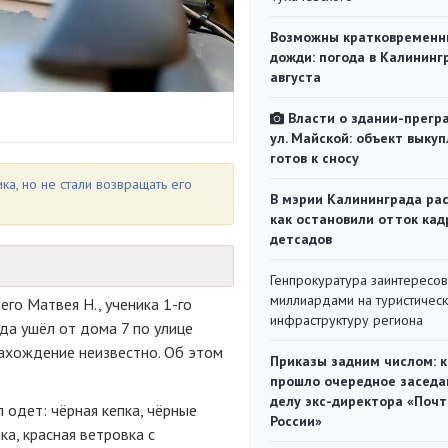
Возможны кратковременн
дожди: погода в Калининг
августа
Власти о здании-прегр
ул. Майской: объект выкуп
готов к сносу
а, но не стали возвращать его
В мэрии Калининграда рас
как остановили отток кад
детсадов
Генпрокуратура заинтересов
миллиардами на туристичес
го Матвея Н., ученика 1-го
инфраструктуру региона
ода ушёл от дома 7 по улице
нахождение неизвестно. Об этом
Приказы задним числом: к
прошло очередное заседа
делу экс-директора «Поч
л одет: чёрная кепка, чёрные
России»
ка, красная ветровка с