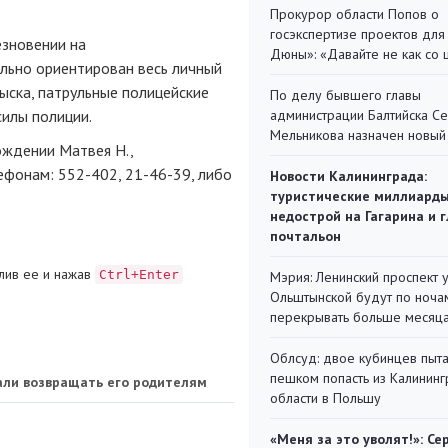
Прокурор области Попов о
госэкспертизе проектов для
езновении на
Дюны»: «Давайте не как со
льно ориентирован весь личный
ыска, патрульные полицейские
По делу бывшего главы
силы полиции.
администрации Балтийска С
Мельникова назначен новый
ождении Матвея Н.,
ефонам: 552-402, 21-46-39, либо
Новости Калининграда:
туристические миллиарды
недострой на Гагарина и 
почтальон
лив ее и нажав
Ctrl+Enter
Мэрия: Ленинский проспект 
Ольштынской будут по ноча
перекрывать больше месяц
Облсуд: двое кубинцев пыта
пешком попасть из Калинин
тали возвращать его родителям
области в Польшу
«Меня за это уволят!»: Се