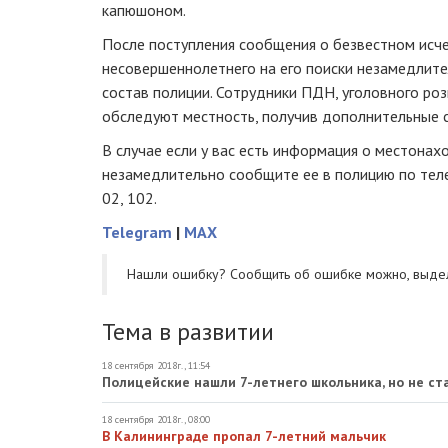
капюшоном.
После поступления сообщения о безвестном исч
несовершеннолетнего на его поиски незамедлите
состав полиции. Сотрудники ПДН, уголовного роз
обследуют местность, получив дополнительные 
В случае если у вас есть информация о местонах
незамедлительно сообщите ее в полицию по тел
02, 102.
Telegram
|
MAX
Нашли ошибку? Cообщить об ошибке можно, выде
Тема в развитии
18 сентября 2018г., 11:54
Полицейские нашли 7-летнего школьника, но не с
18 сентября 2018г., 08:00
В Калининграде пропал 7-летний мальчик