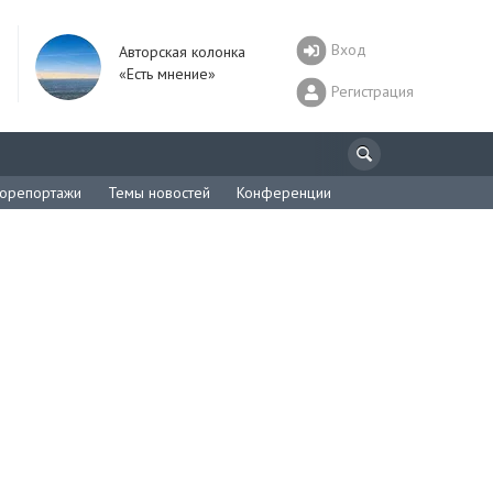
Вход
Авторская колонка
«Есть мнение»
Регистрация
орепортажи
Темы новостей
Конференции