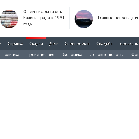
О чём писали газеты
Калининграда в 1991
Главные новости дня
году
м
Справка
Скидки
Дети
Спецпроекты
Свадьба
Гороскопы
Политика
Происшествия
Экономика
Деловые новости
Фот