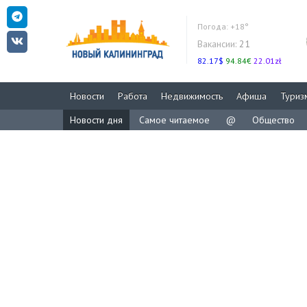
Погода:
+18°
Вакансии:
21
82.17$
94.84€
22.01zł
Новости
Работа
Недвижимость
Афиша
Туриз
Новости дня
Самое читаемое
@
Общество