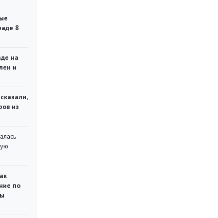
ые
раде 8
аде на
лен и
сказали,
ров из
алась
кую
ак
ние по
ты