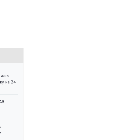
тался
ку на 24
да
»
ь
е