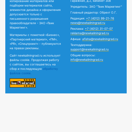
Гаражная, д.2, кабинет 308
копирование материалов или
подборки материалов сайта,
Учредитель: ЗАО "Твик Маркетинг"
элементов дизайна и оформления
Главный редактор: Обрехт О.Г.
допускается только с
Редакция:
+7 (4012) 99-21-76
письменного разрешения
news@newkaliningrad.ru
правообладателя - ЗАО «Твик
Маркетинг».
Реклама:
+7 (4012) 31-07-07
reklama@newkaliningrad.ru
Материалы с пометкой «Бизнес»,
Афиша:
afisha@newkaliningrad.ru
«Партнерский материал», «ПМ»,
«PR», «Спецпроект» - публикуются
Техподдержка:
на правах рекламы.
support@newkaliningrad.ru
Общие вопросы:
Сайт newkaliningrad.ru использует
info@newkaliningrad.ru
файлы cookie. Продолжая работу
с сайтом, вы соглашаетесь на
сбор и последующую
обработку
файлов cookie.