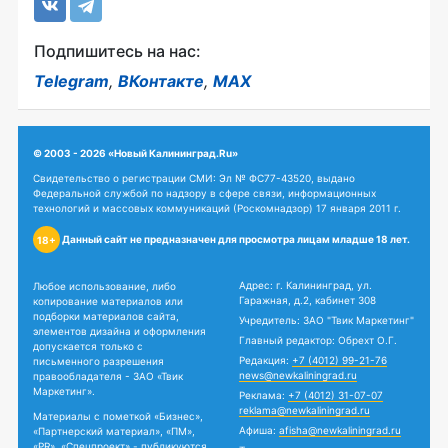
Подпишитесь на нас:
Telegram
,
ВКонтакте
,
MAX
© 2003 - 2026 «Новый Калининград.Ru»
Свидетельство о регистрации СМИ: Эл № ФС77-43520, выдано
Федеральной службой по надзору в сфере связи, информационных
технологий и массовых коммуникаций (Роскомнадзор) 17 января 2011 г.
Данный сайт не предназначен для просмотра лицам младше 18 лет.
18+
Адрес: г. Калининград, ул.
Любое использование, либо
Гаражная, д.2, кабинет 308
копирование материалов или
подборки материалов сайта,
Учредитель: ЗАО "Твик Маркетинг"
элементов дизайна и оформления
Главный редактор: Обрехт О.Г.
допускается только с
Редакция:
+7 (4012) 99-21-76
письменного разрешения
news@newkaliningrad.ru
правообладателя - ЗАО «Твик
Маркетинг».
Реклама:
+7 (4012) 31-07-07
reklama@newkaliningrad.ru
Материалы с пометкой «Бизнес»,
Афиша:
afisha@newkaliningrad.ru
«Партнерский материал», «ПМ»,
«PR», «Спецпроект» - публикуются