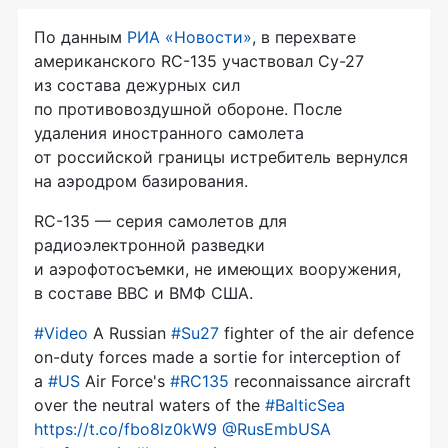
По данным
РИА «Новости»
, в перехвате
американского
RC-135
участвовал
Су-27
из состава дежурных сил
по противовоздушной обороне. После
удаления иностранного самолета
от российской границы истребитель вернулся
на аэродром базирования.
RC-135
— серия самолетов для
радиоэлектронной разведки
и аэрофотосъемки, не имеющих вооружения,
в составе ВВС и ВМФ США.
#Video
A Russian
#Su27
fighter of the air defence
on-duty forces made a sortie for interception of
a
#US
Air Force's
#RC135
reconnaissance aircraft
over the neutral waters of the
#BalticSea
https://t.co/fbo8lz0kW9
@RusEmbUSA