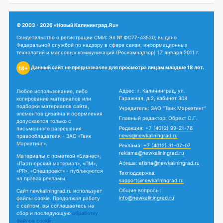
© 2003 - 2026 «Новый Калининград.Ru»
Свидетельство о регистрации СМИ: Эл № ФС77-43520, выдано
Федеральной службой по надзору в сфере связи, информационных
технологий и массовых коммуникаций (Роскомнадзор) 17 января 2011 г.
Данный сайт не предназначен для просмотра лицам младше 18 лет.
18+
Адрес: г. Калининград, ул.
Любое использование, либо
Гаражная, д.2, кабинет 308
копирование материалов или
подборки материалов сайта,
Учредитель: ЗАО "Твик Маркетинг"
элементов дизайна и оформления
Главный редактор: Обрехт О.Г.
допускается только с
Редакция:
+7 (4012) 99-21-76
письменного разрешения
news@newkaliningrad.ru
правообладателя - ЗАО «Твик
Маркетинг».
Реклама:
+7 (4012) 31-07-07
reklama@newkaliningrad.ru
Материалы с пометкой «Бизнес»,
Афиша:
afisha@newkaliningrad.ru
«Партнерский материал», «ПМ»,
«PR», «Спецпроект» - публикуются
Техподдержка:
на правах рекламы.
support@newkaliningrad.ru
Общие вопросы:
Сайт newkaliningrad.ru использует
info@newkaliningrad.ru
файлы cookie. Продолжая работу
с сайтом, вы соглашаетесь на
сбор и последующую
обработку
файлов cookie.