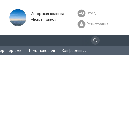
Вход
Авторская колонка
«Есть мнение»
Регистрация
орепортажи
Темы новостей
Конференции