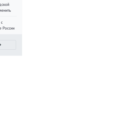
дской
менить
 с
е России