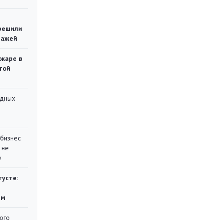
решили
тажей
ожаре в
той
адных
 бизнес
 не
у
густе:
ям
ого