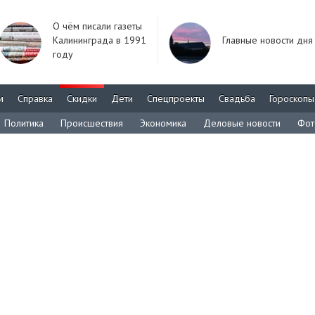
О чём писали газеты
Калининграда в 1991
Главные новости дня
году
м
Справка
Скидки
Дети
Спецпроекты
Свадьба
Гороскопы
Политика
Происшествия
Экономика
Деловые новости
Фот