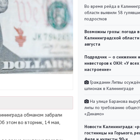
Во время рейда в Калининг
области выявили 58 гулявш
подростков
Возможны грозы: погода в
Калининградской области
августа
Подрядчик — о снижении 
инвесторов к ОКН: «У всех
настроение»
Гражданин Литвы осуждён
шпионаж в Калининграде
На улице Баранова выру
липы по требованию общест
«Динамо»
лининграда обманом забрали
Об этом во вторник, 14 мая,
Новости Калининграда: «р
гостиницы на Горького, ре
филе и нудисты 90-х