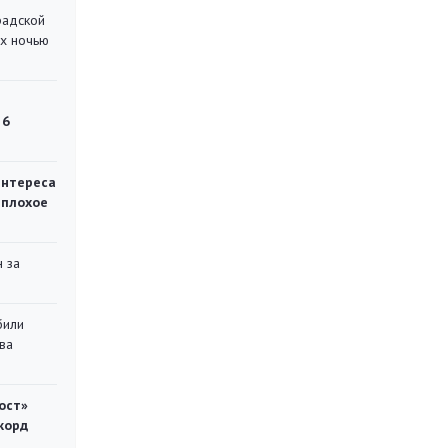
радской
их ночью
 6
интереса
 плохое
 за
били
ва
ост»
корд