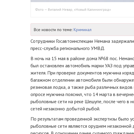
Фото — Виталий Невар, «Новый Калининград»
Все новости по теме:
Криминал
Сотрудники Госавтоинспекции Немана задержали
пресс-служба регионального УМВД.
В ночь на 15 мая в районе дома №68 пос. Неман
был остановлен автомобиль марки УАЗ под упра
жителя. При проверке документов мужчина изряд
багажном отделении автомобиля были обнаруже
резиновая лодка, а также рыба различных видов 
опросе мужчина пояснил, что 14 марта в вечерне
рыболовные сети на реке Шешупе, после чего в н
сетей незаконно добытой рыбой.
По результатам проведенной экспертизы было у
рыболовные сети являются орудием незаконной 
ресурсов. В отношении ранее судимого граждан