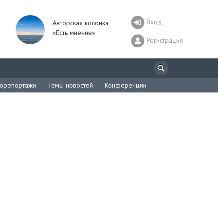
Вход
Авторская колонка
«Есть мнение»
Регистрация
орепортажи
Темы новостей
Конференции