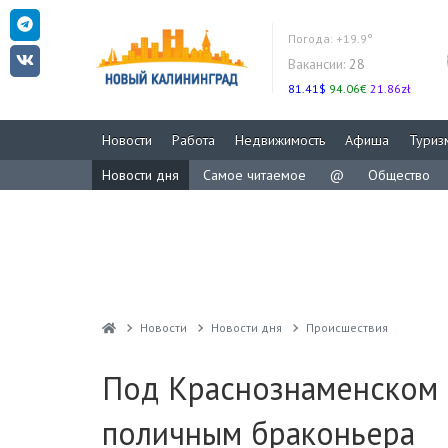
Погода:
+19.9°
Вакансии:
28
81.41$
94.06€
21.86zł
Новости
Работа
Недвижимость
Афиша
Туриз
Новости дня
Самое читаемое
@
Общество
Новости
Новости дня
Проиcшествия
Под Краснознаменском 
поличным браконьера