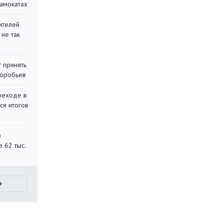
самокатах
ителей
 не так
 принять
воробьев
реходе в
ся итогов
в
 62 тыс.