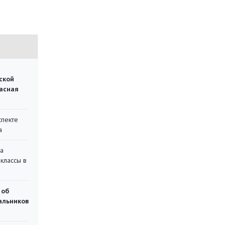
ской
асная
спекте
а
на
классы в
 об
чальников