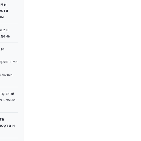
емы
ести
вы
де в
 день
ца
еревьями
альной
радской
их ночью
га
порта и