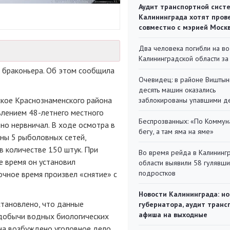
Аудит транспортной сист
Калининграда хотят пров
совместно с мэрией Моск
Два человека погибли на во
Калининградской области за
 браконьера. Об этом сообщила
Очевидец: в районе Виштын
десять машин оказались
ское Краснознаменского района
заблокированы упавшими д
влением 48-летнего местного
Беспрозванных: «По Коммун
но нервничал. В ходе осмотра в
бегу, а там яма на яме»
ны 5 рыболовных сетей,
в количестве 150 штук. При
Во время рейда в Калининг
е время он установил
области выявили 58 гулявш
подростков
очное время произвел «снятие» с
Новости Калининграда: но
становлено, что данные
губернатора, аудит транс
афиша на выходные
добычи водных биологических
ина возбуждено уголовное дело