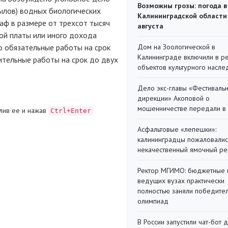
Возможны грозы: погода в
вылов) водных биологических
Калининградской области
аф в размере от трехсот тысяч
августа
ной платы или иного дохода
о обязательные работы на срок
Дом на Зоологической в
Калининграде включили в р
ительные работы на срок до двух
объектов культурного насле
Дело экс-главы «Фестиваль
дирекции» Акоповой о
мошенничестве передали в
лив ее и нажав
Ctrl+Enter
Асфальтовые «лепешки»:
калининградцы пожаловалис
некачественный ямочный ре
Ректор МГИМО: бюджетные 
ведущих вузах практически
полностью заняли победите
олимпиад
В России запустили чат-бот 