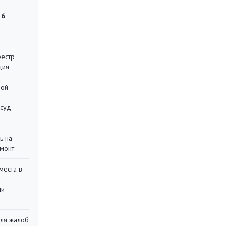
 6
еестр
дия
ной
 суд
ь на
монт
места в
ли
для жалоб