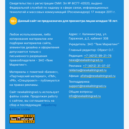
Свидетельство о регистрации СМИ: Эл № ФС77-43520, выдано
Федеральной службой по надзору в сфере связи, информационных
технологий и массовых коммуникаций (Роскомнадзор) 17 января 2011 г.
Данный сайт не предназначен для просмотра лицам младше 18 лет.
18+
Адрес: г. Калининград, ул.
Любое использование, либо
Гаражная, д.2, кабинет 308
копирование материалов или
подборки материалов сайта,
Учредитель: ЗАО "Твик Маркетинг"
элементов дизайна и оформления
Главный редактор: Обрехт О.Г.
допускается только с
Редакция:
+7 (4012) 99-21-76
письменного разрешения
news@newkaliningrad.ru
правообладателя - ЗАО «Твик
Маркетинг».
Реклама:
+7 (4012) 31-07-07
reklama@newkaliningrad.ru
Материалы с пометкой «Бизнес»,
Афиша:
afisha@newkaliningrad.ru
«Партнерский материал», «ПМ»,
«PR», «Спецпроект» - публикуются
Техподдержка:
на правах рекламы.
support@newkaliningrad.ru
Общие вопросы:
Сайт newkaliningrad.ru использует
info@newkaliningrad.ru
файлы cookie. Продолжая работу
с сайтом, вы соглашаетесь на
сбор и последующую
обработку
файлов cookie.