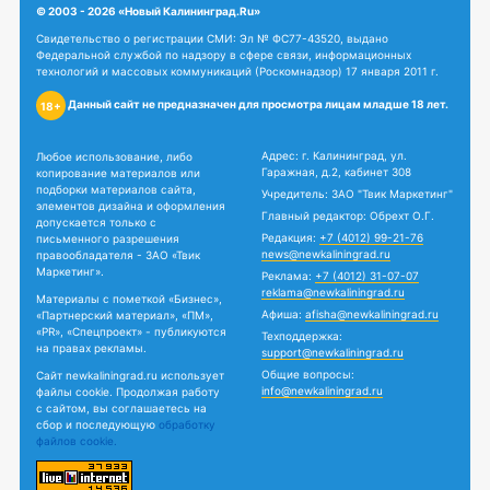
© 2003 - 2026 «Новый Калининград.Ru»
Свидетельство о регистрации СМИ: Эл № ФС77-43520, выдано
Федеральной службой по надзору в сфере связи, информационных
технологий и массовых коммуникаций (Роскомнадзор) 17 января 2011 г.
Данный сайт не предназначен для просмотра лицам младше 18 лет.
18+
Адрес: г. Калининград, ул.
Любое использование, либо
Гаражная, д.2, кабинет 308
копирование материалов или
подборки материалов сайта,
Учредитель: ЗАО "Твик Маркетинг"
элементов дизайна и оформления
Главный редактор: Обрехт О.Г.
допускается только с
Редакция:
+7 (4012) 99-21-76
письменного разрешения
news@newkaliningrad.ru
правообладателя - ЗАО «Твик
Маркетинг».
Реклама:
+7 (4012) 31-07-07
reklama@newkaliningrad.ru
Материалы с пометкой «Бизнес»,
Афиша:
afisha@newkaliningrad.ru
«Партнерский материал», «ПМ»,
«PR», «Спецпроект» - публикуются
Техподдержка:
на правах рекламы.
support@newkaliningrad.ru
Общие вопросы:
Сайт newkaliningrad.ru использует
info@newkaliningrad.ru
файлы cookie. Продолжая работу
с сайтом, вы соглашаетесь на
сбор и последующую
обработку
файлов cookie.