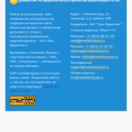
Данный сайт не предназначен для просмотра лицам младше 18 лет.
18+
Адрес: г. Калининград, ул.
Любое использование, либо
Гаражная, д.2, кабинет 308
копирование материалов или
подборки материалов сайта,
Учредитель: ЗАО "Твик Маркетинг"
элементов дизайна и оформления
Главный редактор: Обрехт О.Г.
допускается только с
Редакция:
+7 (4012) 99-21-76
письменного разрешения
news@newkaliningrad.ru
правообладателя - ЗАО «Твик
Маркетинг».
Реклама:
+7 (4012) 31-07-07
reklama@newkaliningrad.ru
Материалы с пометкой «Бизнес»,
Афиша:
afisha@newkaliningrad.ru
«Партнерский материал», «ПМ»,
«PR», «Спецпроект» - публикуются
Техподдержка:
на правах рекламы.
support@newkaliningrad.ru
Общие вопросы:
Сайт newkaliningrad.ru использует
info@newkaliningrad.ru
файлы cookie. Продолжая работу
с сайтом, вы соглашаетесь на
сбор и последующую
обработку
файлов cookie.