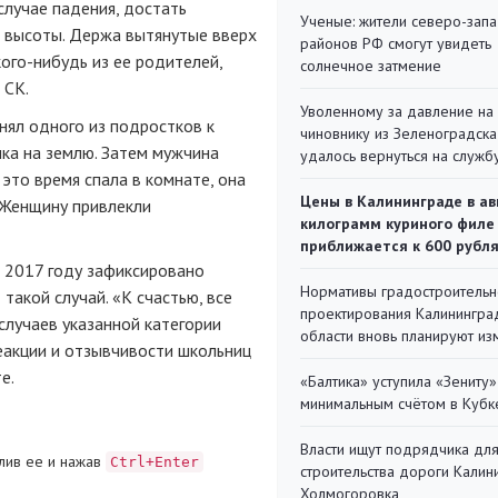
случае падения, достать
Ученые: жители северо-зап
й высоты. Держа вытянутые вверх
районов РФ смогут увидеть
кого-нибудь из ее родителей,
солнечное затмение
 СК.
Уволенному за давление на
нял одного из подростков к
чиновнику из Зеленоградска
нка на землю. Затем мужчина
удалось вернуться на служб
 это время спала в комнате, она
Цены в Калининграде в ав
. Женщину привлекли
килограмм куриного филе
приближается к 600 рубл
 2017 году зафиксировано
Нормативы градостроительн
 такой случай. «К счастью, все
проектирования Калинингра
случаев указанной категории
области вновь планируют из
реакции и отзывчивости школьниц
е.
«Балтика» уступила «Зениту»
минимальным счётом в Кубк
Власти ищут подрядчика дл
лив ее и нажав
Ctrl+Enter
строительства дороги Калин
Холмогоровка