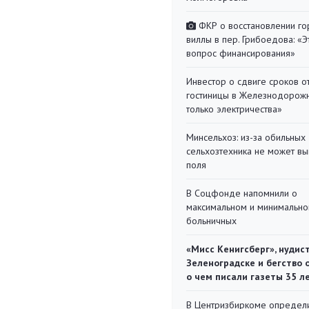
ФКР о восстановлении г
виллы в пер. Грибоедова: «Э
вопрос финансирования»
Инвестор о сдвиге сроков о
гостиницы в Железнодорожн
только электричества»
Минсельхоз: из-за обильны
сельхозтехника не может вы
поля
В Соцфонде напомнили о
максимальном и минимальн
больничных
«Мисс Кенигсберг», нудис
Зеленоградске и бегство 
о чем писали газеты 35 л
В Центризбиркоме определ