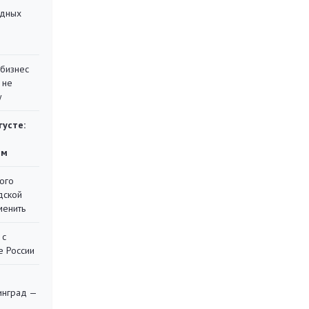
адных
 бизнес
 не
у
густе:
ям
ого
дской
менить
 с
е России
я
инград —