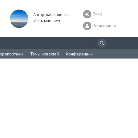
Вход
Авторская колонка
«Есть мнение»
Регистрация
орепортажи
Темы новостей
Конференции