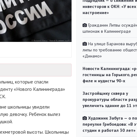
Подрядчик — о снижении 
инвесторов к ОКН: «У всех
настроение»
Гражданин Литвы осуждён
шпионаж в Калининграде
На улице Баранова выру
липы по требованию общест
«Динамо»
Новости Калининграда: «р
гостиницы на Горького, ре
филе и нудисты 90-х
льниц, которые спасли
нденту «Нового Калининграда»
Застройщику сквера у
СК.
прокуратуры области раз
увеличить здание до 11 э
мане школьницы увидели
лую девочку. Ребенок вылез
Художник Забуга — о п
ушкой.
переулке Грибоедова: «В э
студии я работал 30 лет»
трехметровой высоты. Школьницы