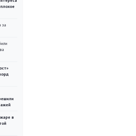
интереса
 плохое
 за
били
ва
ост»
корд
решили
тажей
ожаре в
той