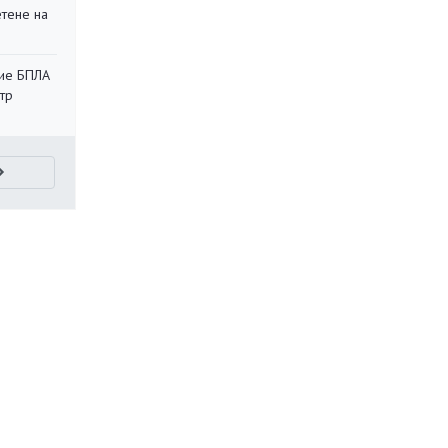
етене на
кие БПЛА
тр