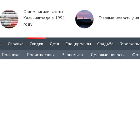
О чём писали газеты
Калининграда в 1991
Главные новости дня
году
м
Справка
Скидки
Дети
Спецпроекты
Свадьба
Гороскопы
Политика
Происшествия
Экономика
Деловые новости
Фот