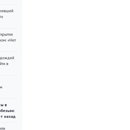
оревшей
то
ткрытия
ом: «Нет
х дождей
йти в
ом
ты в
обезьян:
ет назад
или