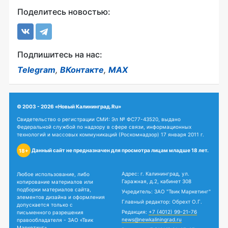
Поделитесь новостью:
Подпишитесь на нас:
Telegram
,
ВКонтакте
,
MAX
© 2003 - 2026 «Новый Калининград.Ru»
Свидетельство о регистрации СМИ: Эл № ФС77-43520, выдано
Федеральной службой по надзору в сфере связи, информационных
технологий и массовых коммуникаций (Роскомнадзор) 17 января 2011 г.
Данный сайт не предназначен для просмотра лицам младше 18 лет.
18+
Адрес: г. Калининград, ул.
Любое использование, либо
Гаражная, д.2, кабинет 308
копирование материалов или
подборки материалов сайта,
Учредитель: ЗАО "Твик Маркетинг"
элементов дизайна и оформления
Главный редактор: Обрехт О.Г.
допускается только с
Редакция:
+7 (4012) 99-21-76
письменного разрешения
news@newkaliningrad.ru
правообладателя - ЗАО «Твик
Маркетинг».