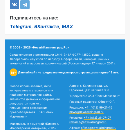
Подпишитесь на нас:
Telegram
,
ВКонтакте
,
MAX
© 2003 - 2026 «Новый Калининград.Ru»
Свидетельство о регистрации СМИ: Эл № ФС77-43520, выдано
Федеральной службой по надзору в сфере связи, информационных
технологий и массовых коммуникаций (Роскомнадзор) 17 января 2011 г.
Данный сайт не предназначен для просмотра лицам младше 18 лет.
18+
Адрес: г. Калининград, ул.
Любое использование, либо
Гаражная, д.2, кабинет 308
копирование материалов или
подборки материалов сайта,
Учредитель: ЗАО "Твик Маркетинг"
элементов дизайна и оформления
Главный редактор: Обрехт О.Г.
допускается только с
Редакция:
+7 (4012) 99-21-76
письменного разрешения
news@newkaliningrad.ru
правообладателя - ЗАО «Твик
Маркетинг».
Реклама:
+7 (4012) 31-07-07
reklama@newkaliningrad.ru
Материалы с пометкой «Бизнес»,
Афиша:
afisha@newkaliningrad.ru
«Партнерский материал», «ПМ»,