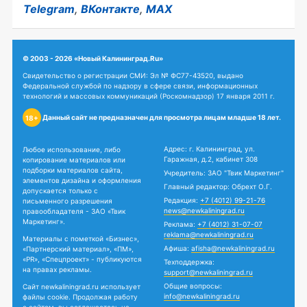
Telegram
,
ВКонтакте
,
MAX
© 2003 - 2026 «Новый Калининград.Ru»
Свидетельство о регистрации СМИ: Эл № ФС77-43520, выдано
Федеральной службой по надзору в сфере связи, информационных
технологий и массовых коммуникаций (Роскомнадзор) 17 января 2011 г.
Данный сайт не предназначен для просмотра лицам младше 18 лет.
18+
Адрес: г. Калининград, ул.
Любое использование, либо
Гаражная, д.2, кабинет 308
копирование материалов или
подборки материалов сайта,
Учредитель: ЗАО "Твик Маркетинг"
элементов дизайна и оформления
Главный редактор: Обрехт О.Г.
допускается только с
Редакция:
+7 (4012) 99-21-76
письменного разрешения
news@newkaliningrad.ru
правообладателя - ЗАО «Твик
Маркетинг».
Реклама:
+7 (4012) 31-07-07
reklama@newkaliningrad.ru
Материалы с пометкой «Бизнес»,
Афиша:
afisha@newkaliningrad.ru
«Партнерский материал», «ПМ»,
«PR», «Спецпроект» - публикуются
Техподдержка:
на правах рекламы.
support@newkaliningrad.ru
Общие вопросы:
Сайт newkaliningrad.ru использует
info@newkaliningrad.ru
файлы cookie. Продолжая работу