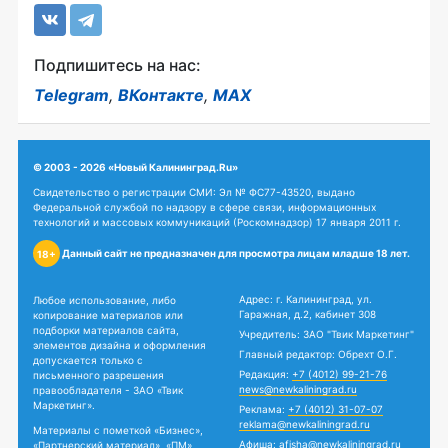
Подпишитесь на нас:
Telegram
,
ВКонтакте
,
MAX
© 2003 - 2026 «Новый Калининград.Ru»
Свидетельство о регистрации СМИ: Эл № ФС77-43520, выдано
Федеральной службой по надзору в сфере связи, информационных
технологий и массовых коммуникаций (Роскомнадзор) 17 января 2011 г.
Данный сайт не предназначен для просмотра лицам младше 18 лет.
18+
Адрес: г. Калининград, ул.
Любое использование, либо
Гаражная, д.2, кабинет 308
копирование материалов или
подборки материалов сайта,
Учредитель: ЗАО "Твик Маркетинг"
элементов дизайна и оформления
Главный редактор: Обрехт О.Г.
допускается только с
Редакция:
+7 (4012) 99-21-76
письменного разрешения
news@newkaliningrad.ru
правообладателя - ЗАО «Твик
Маркетинг».
Реклама:
+7 (4012) 31-07-07
reklama@newkaliningrad.ru
Материалы с пометкой «Бизнес»,
Афиша:
afisha@newkaliningrad.ru
«Партнерский материал», «ПМ»,