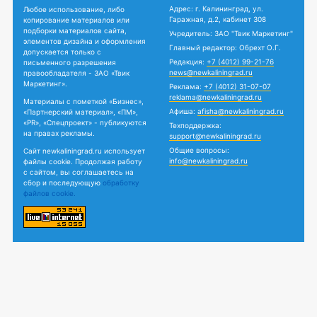
Адрес: г. Калининград, ул.
Любое использование, либо
Гаражная, д.2, кабинет 308
копирование материалов или
подборки материалов сайта,
Учредитель: ЗАО "Твик Маркетинг"
элементов дизайна и оформления
Главный редактор: Обрехт О.Г.
допускается только с
Редакция:
+7 (4012) 99-21-76
письменного разрешения
news@newkaliningrad.ru
правообладателя - ЗАО «Твик
Маркетинг».
Реклама:
+7 (4012) 31-07-07
reklama@newkaliningrad.ru
Материалы с пометкой «Бизнес»,
Афиша:
afisha@newkaliningrad.ru
«Партнерский материал», «ПМ»,
«PR», «Спецпроект» - публикуются
Техподдержка:
на правах рекламы.
support@newkaliningrad.ru
Общие вопросы:
Сайт newkaliningrad.ru использует
info@newkaliningrad.ru
файлы cookie. Продолжая работу
с сайтом, вы соглашаетесь на
сбор и последующую
обработку
файлов cookie.