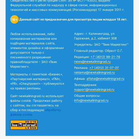
Свидетельство о регистрации СМИ: Эл № ФС77-43520, выдано
Федеральной службой по надзору в сфере связи, информационных
технологий и массовых коммуникаций (Роскомнадзор) 17 января 2011 г.
Данный сайт не предназначен для просмотра лицам младше 18 лет.
18+
Адрес: г. Калининград, ул.
Любое использование, либо
Гаражная, д.2, кабинет 308
копирование материалов или
подборки материалов сайта,
Учредитель: ЗАО "Твик Маркетинг"
элементов дизайна и оформления
Главный редактор: Обрехт О.Г.
допускается только с
Редакция:
+7 (4012) 99-21-76
письменного разрешения
news@newkaliningrad.ru
правообладателя - ЗАО «Твик
Маркетинг».
Реклама:
+7 (4012) 31-07-07
reklama@newkaliningrad.ru
Материалы с пометкой «Бизнес»,
Афиша:
afisha@newkaliningrad.ru
«Партнерский материал», «ПМ»,
«PR», «Спецпроект» - публикуются
Техподдержка:
на правах рекламы.
support@newkaliningrad.ru
Общие вопросы:
Сайт newkaliningrad.ru использует
info@newkaliningrad.ru
файлы cookie. Продолжая работу
с сайтом, вы соглашаетесь на
сбор и последующую
обработку
файлов cookie.