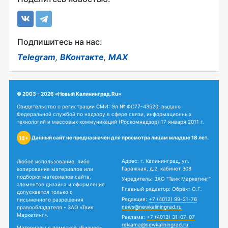
Подпишитесь на нас:
Telegram
,
ВКонтакте
,
MAX
© 2003 - 2026 «Новый Калининград.Ru»
Свидетельство о регистрации СМИ: Эл № ФС77-43520, выдано
Федеральной службой по надзору в сфере связи, информационных
технологий и массовых коммуникаций (Роскомнадзор) 17 января 2011 г.
Данный сайт не предназначен для просмотра лицам младше 18 лет.
18+
Адрес: г. Калининград, ул.
Любое использование, либо
Гаражная, д.2, кабинет 308
копирование материалов или
подборки материалов сайта,
Учредитель: ЗАО "Твик Маркетинг"
элементов дизайна и оформления
Главный редактор: Обрехт О.Г.
допускается только с
Редакция:
+7 (4012) 99-21-76
письменного разрешения
news@newkaliningrad.ru
правообладателя - ЗАО «Твик
Маркетинг».
Реклама:
+7 (4012) 31-07-07
reklama@newkaliningrad.ru
Материалы с пометкой «Бизнес»,