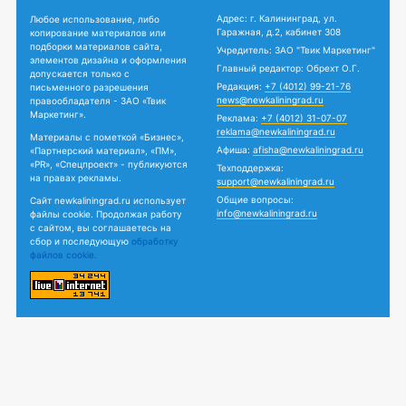
Адрес: г. Калининград, ул.
Любое использование, либо
Гаражная, д.2, кабинет 308
копирование материалов или
подборки материалов сайта,
Учредитель: ЗАО "Твик Маркетинг"
элементов дизайна и оформления
Главный редактор: Обрехт О.Г.
допускается только с
Редакция:
+7 (4012) 99-21-76
письменного разрешения
news@newkaliningrad.ru
правообладателя - ЗАО «Твик
Маркетинг».
Реклама:
+7 (4012) 31-07-07
reklama@newkaliningrad.ru
Материалы с пометкой «Бизнес»,
Афиша:
afisha@newkaliningrad.ru
«Партнерский материал», «ПМ»,
«PR», «Спецпроект» - публикуются
Техподдержка:
на правах рекламы.
support@newkaliningrad.ru
Общие вопросы:
Сайт newkaliningrad.ru использует
info@newkaliningrad.ru
файлы cookie. Продолжая работу
с сайтом, вы соглашаетесь на
сбор и последующую
обработку
файлов cookie.