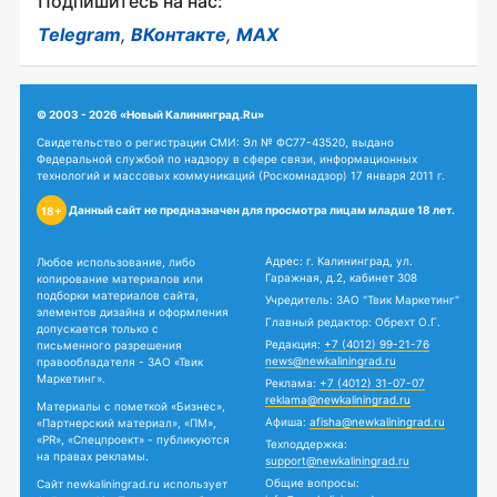
Подпишитесь на нас:
Telegram
,
ВКонтакте
,
MAX
© 2003 - 2026 «Новый Калининград.Ru»
Свидетельство о регистрации СМИ: Эл № ФС77-43520, выдано
Федеральной службой по надзору в сфере связи, информационных
технологий и массовых коммуникаций (Роскомнадзор) 17 января 2011 г.
Данный сайт не предназначен для просмотра лицам младше 18 лет.
18+
Адрес: г. Калининград, ул.
Любое использование, либо
Гаражная, д.2, кабинет 308
копирование материалов или
подборки материалов сайта,
Учредитель: ЗАО "Твик Маркетинг"
элементов дизайна и оформления
Главный редактор: Обрехт О.Г.
допускается только с
Редакция:
+7 (4012) 99-21-76
письменного разрешения
news@newkaliningrad.ru
правообладателя - ЗАО «Твик
Маркетинг».
Реклама:
+7 (4012) 31-07-07
reklama@newkaliningrad.ru
Материалы с пометкой «Бизнес»,
Афиша:
afisha@newkaliningrad.ru
«Партнерский материал», «ПМ»,
«PR», «Спецпроект» - публикуются
Техподдержка:
на правах рекламы.
support@newkaliningrad.ru
Общие вопросы:
Сайт newkaliningrad.ru использует