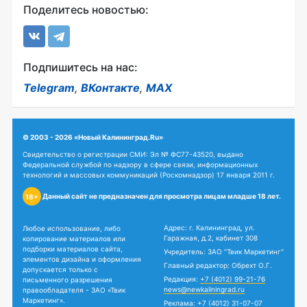
Поделитесь новостью:
Подпишитесь на нас:
Telegram
,
ВКонтакте
,
MAX
© 2003 - 2026 «Новый Калининград.Ru»
Свидетельство о регистрации СМИ: Эл № ФС77-43520, выдано
Федеральной службой по надзору в сфере связи, информационных
технологий и массовых коммуникаций (Роскомнадзор) 17 января 2011 г.
Данный сайт не предназначен для просмотра лицам младше 18 лет.
18+
Адрес: г. Калининград, ул.
Любое использование, либо
Гаражная, д.2, кабинет 308
копирование материалов или
подборки материалов сайта,
Учредитель: ЗАО "Твик Маркетинг"
элементов дизайна и оформления
Главный редактор: Обрехт О.Г.
допускается только с
Редакция:
+7 (4012) 99-21-76
письменного разрешения
news@newkaliningrad.ru
правообладателя - ЗАО «Твик
Маркетинг».
Реклама:
+7 (4012) 31-07-07