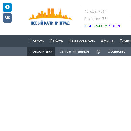
Погода:
+18°
Вакансии:
33
81.41$
94.06€
21.86zł
Новости
Работа
Недвижимость
Афиша
Туриз
Новости дня
Самое читаемое
@
Общество