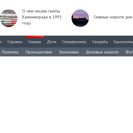
О чём писали газеты
Калининграда в 1991
Главные новости дня
году
м
Справка
Скидки
Дети
Спецпроекты
Свадьба
Гороскопы
Политика
Происшествия
Экономика
Деловые новости
Фот