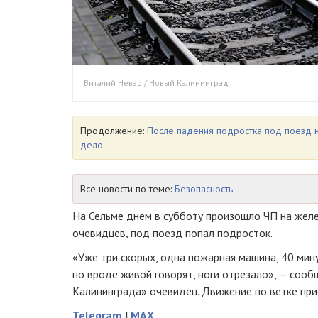
Виталий Невар / Новый Калининград
Продолжение:
После падения подростка под поезд 
дело
Все новости по теме:
Безопасность
На Сельме днем в субботу произошло ЧП на жел
очевидцев, под поезд попал подросток.
«Уже три скорых, одна пожарная машина, 40 минут
но вроде живой говорят, ноги отрезало», — соо
Калининграда» очевидец. Движение по ветке при
Telegram
|
MAX