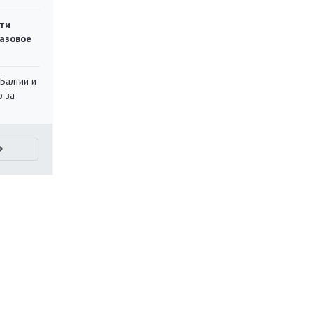
ти
газовое
 Балтии и
ю за