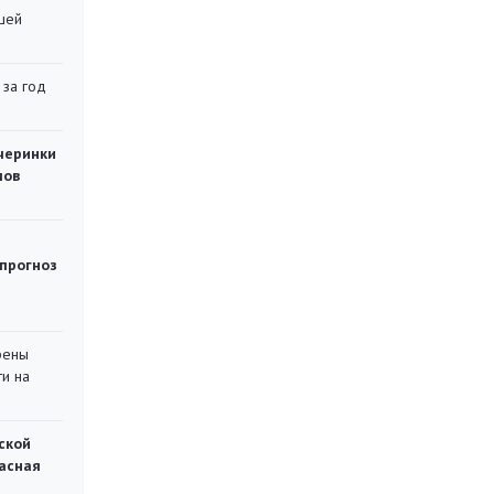
шей
 за год
черинки
мов
 прогноз
рены
ти на
ской
асная