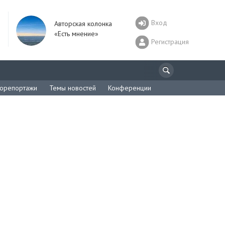
Вход
Авторская колонка
«Есть мнение»
Регистрация
орепортажи
Темы новостей
Конференции