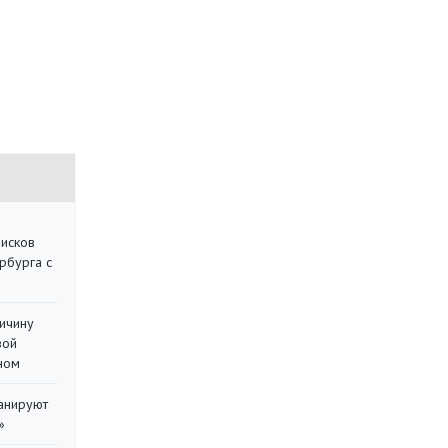
писков
рбурга с
ричину
вой
ном
ланируют
»