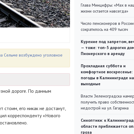
Глава Минцифры: «Мах в на
жизни остается навсегда»
Число пенсионеров в России
сократилось на 409 тысяч
Курение под запретом, ве
— тоже: топ-5 дорогих до
Пионерского в аренду
на Сельме возбуждено уголовное
Прохладная суббота и
комфортное воскресенье:
погоды в Калининграде на
выходные
езной дороге. По данным
Власти Зеленоградска наме
получить право собственнос
 стоим, его никак не достанут,
недострой на ул. Гагарина
бщил корреспонденту «Нового
Синоптики: к Калининград
остановлено.
области приближается оп
гроза