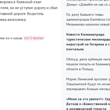
ворова в Киевской ехал
Дюны»: «Давайте не как со
еля, он не уступил дорогу и сбил
главной дороге. Водитель
По делу бывшего главы
лева велосипед.
администрации Балтийска С
Мельникова назначен новый
Новости Калининграда:
лив ее и нажав
Ctrl+Enter
туристические миллиарды
недострой на Гагарина и 
почтальон
Облсуд: двое кубинцев пыта
пешком попасть из Калинин
области в Польшу
Мэрия: Ленинский проспект 
Ольштынской будут по ноча
перекрывать больше месяц
«Меня за это уволят!»: Се
Детков о «Божественной 
и человеческой тупости