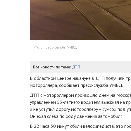
Фото пресс-службы УМВД
Все новости по теме:
ДТП
В областном центре накануне в ДТП получили т
мотороллера, сообщает пресс-служба УМВД.
ДТП с мотороллером произошло днем на Москов
управлением 53-летнего водителя выезжал на про
и не уступил дорогу мотороллеру «Кумсо» под у
Он ехал слева по ходу движения автомобиля.
В 22 часа 30 минут сбили велосипедиста, это пр