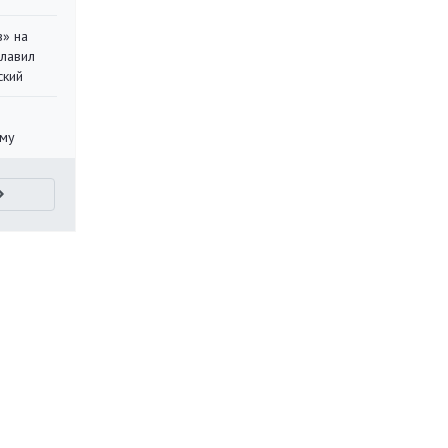
в» на
главил
ский
уму