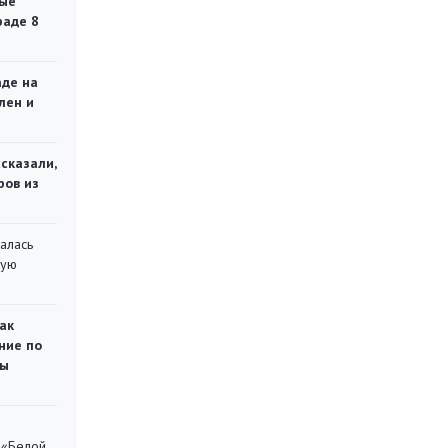
ые
раде 8
аде на
лен и
сказали,
ров из
алась
кую
ак
ние по
ты
 «Белой