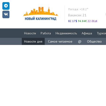
Погода:
+18.2°
Вакансии:
21
82.17$
94.84€
22.01zł
Новости
Работа
Недвижимость
Афиша
Туриз
Новости дня
Самое читаемое
@
Общество