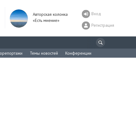
Вход
Авторская колонка
«Есть мнение»
Регистрация
орепортажи
Темы новостей
Конференции