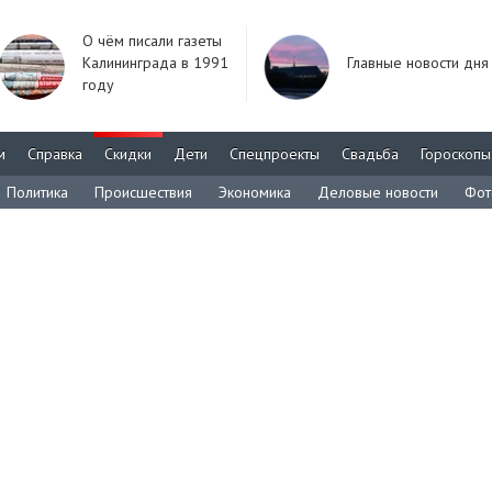
О чём писали газеты
Калининграда в 1991
Главные новости дня
году
м
Справка
Скидки
Дети
Спецпроекты
Свадьба
Гороскопы
Политика
Происшествия
Экономика
Деловые новости
Фот