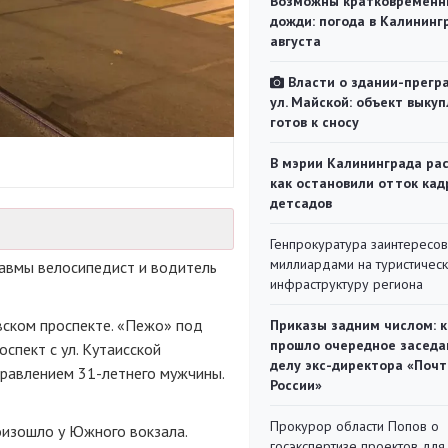
Возможны кратковременн
дожди: погода в Калининг
августа
Власти о здании-прегр
ул. Майской: объект выкуп
готов к сносу
В мэрии Калининграда рас
как остановили отток кад
детсадов
Генпрокуратура заинтересов
миллиардами на туристичес
равмы велосипедист и водитель
инфраструктуру региона
ском проспекте. «Пежо» под
Приказы задним числом: к
прошло очередное заседа
спект с ул. Кутаисской
делу экс-директора «Поч
правлением 31-летнего мужчины.
России»
Прокурор области Попов о
оизошло у Южного вокзала.
госэкспертизе проектов для