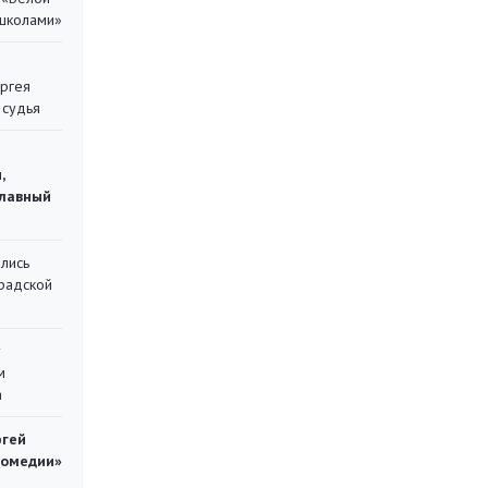
 школами»
ергея
 судья
,
главный
лись
градской
у
м
а
ргей
комедии»