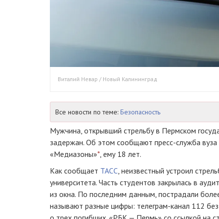
Виталий Невар / Новый Калининград
Все новости по теме:
Безопасность
Мужчина, открывший стрельбу в Пермском госуд
задержан. Об этом сообщают пресс-служба вуза
«Медиазоны»
*
, ему 18 лет.
Как сообщает
ТАСС
, неизвестный устроил стрель
университета. Часть студентов закрылась в ауди
из окна. По последним данным, пострадали более
называют разные цифры: телеграм-канал 112 без
о трех погибших. «РБК — Пермь» со ссылкой на 