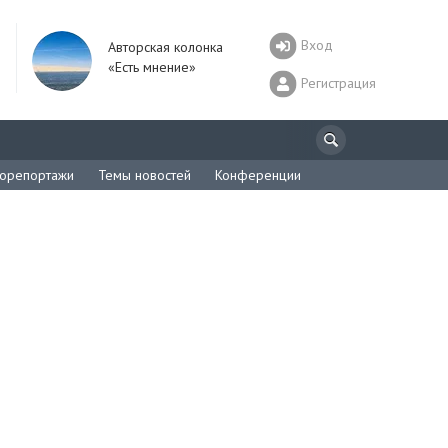
Вход
Авторская колонка
«Есть мнение»
Регистрация
орепортажи
Темы новостей
Конференции