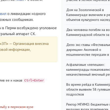
Дом на Зоологической в
явил
о ликвидации «одного
Калининграде включили в р
можных сообщниках.
объектов культурного насле
ы в Перми возбуждено уголовное
Два человека погибли на во
тральный аппарат СК.
Калининградской области за
«ЗП» — Организация внесена
Дело экс-главы «Фестиваль
овой информации,
дирекции» Акоповой о
мошенничестве передали в
Асфальтовые «лепешки»:
калининградцы пожаловалис
некачественный ямочный ре
лив ее и нажав
Ctrl+Enter
Во время рейда в Калининг
области выявили 58 гулявш
подростков
Ректор МГИМО: бюджетные 
льбу в пермском вузе
ведущих вузах практически