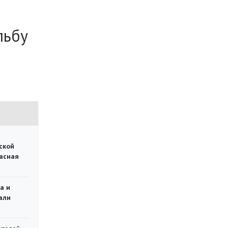
льбу
ской
асная
а и
али