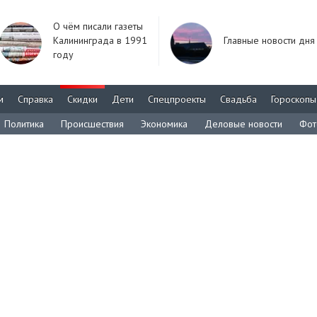
О чём писали газеты
Калининграда в 1991
Главные новости дня
году
м
Справка
Скидки
Дети
Спецпроекты
Свадьба
Гороскопы
Политика
Происшествия
Экономика
Деловые новости
Фот