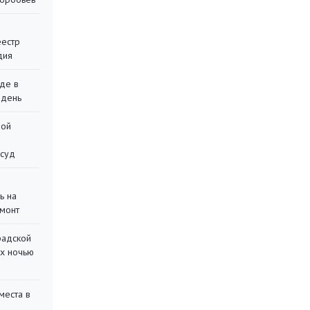
еестр
дия
де в
 день
ной
 суд
ь на
монт
радской
их ночью
места в