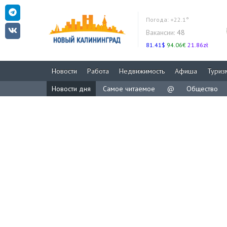
Погода:
+22.1°
Вакансии:
48
81.41$
94.06€
21.86zł
Новости
Работа
Недвижимость
Афиша
Туриз
Новости дня
Самое читаемое
@
Общество