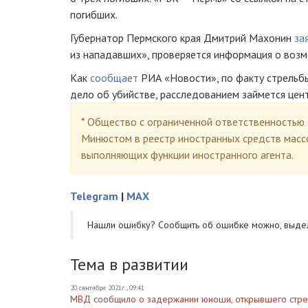
погибших.
Губернатор Пермского края Дмитрий Махонин
за
из нападавших», проверяется информация о воз
Как
сообщает
РИА «Новости», по факту стрельб
дело об убийстве, расследованием займется цен
*
Общество с ограниченной ответственностью 
Минюстом в реестр иностранных средств масс
выполняющих функции иностранного агента.
Telegram
|
MAX
Нашли ошибку? Cообщить об ошибке можно, выде
Тема в развитии
20 сентября 2021г., 09:41
МВД сообщило о задержании юноши, открывшего стре