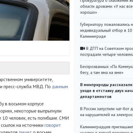
Прокуратура о снабжении ж
области дровами: «У нас все
хорошо»
Губернатору пожаловались 
индивидуальный отбор в 10 
Калининграде
В ДТП на Советском про
пострадали четыре человек
Беспрозванных: «По Коммун
бегу, а там яма на яме»
арственном университете,
В минприроды рассказали
 и пресс-служба МВД. По
данным
уходе в отставку двух на
департаментов
бу в восьмом корпусе
В России запустили чат-бот 
ториях, некоторые выпрыгнули
на нарушителей на электро
 10 человек, есть погибшие. СМИ
 ссылок на источники
говорит
Калининградцев приглашают
студентов
пишет
о восьми
участие в летней переписи 