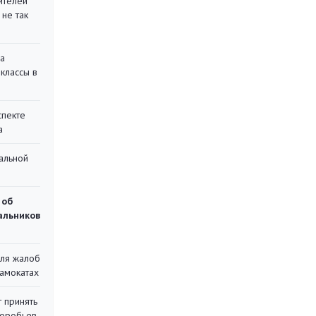
ителей
 не так
на
классы в
спекте
а
альной
 об
чальников
для жалоб
самокатах
 принять
воробьев