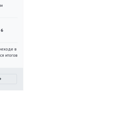
ли
 6
реходе в
ся итогов