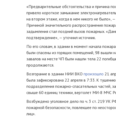
«Предварительные обстоятельства и причина по
привело короткое замыкание электронагреватель
на втором этаже, когда в нем никого не было», —
Причиной значительного распространения пожара 
задымления стал поздний вызов пожарных. «Данн
подтверждение», — уточнил источник.
По его словам, в здании в момент начала пожара
были спасены из горящих помещений, 98 вышли на
завалов на месте ЧП были нашли тела 22 погибш
продолжаются.
Возгорание в здании НИИ ВКО
произошло
21 апр
была зафиксирована 22 апреля в 7:33. К тушени
подразделения пожарно-спасательных частей, з
свыше 60 единиц техники, вертолет МИ-8 МЧС Ро
Возбуждено уголовное дело по ч. 3 ст. 219 УК 
пожарной безопасности, повлекшее по неосторо
лиц».