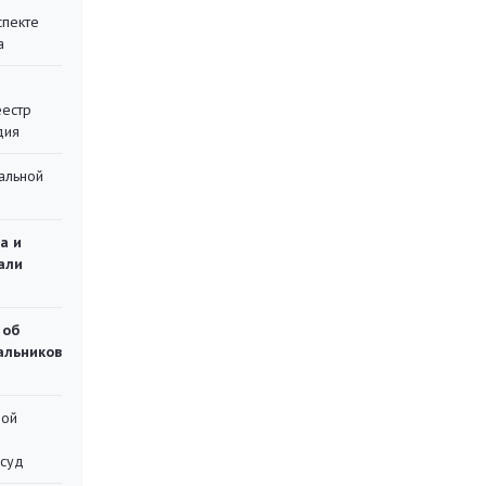
спекте
а
еестр
дия
альной
а и
али
 об
чальников
ной
 суд