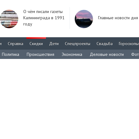
О чём писали газеты
Калининграда в 1991
Главные новости дня
году
м
Справка
Скидки
Дети
Спецпроекты
Свадьба
Гороскопы
Политика
Происшествия
Экономика
Деловые новости
Фот