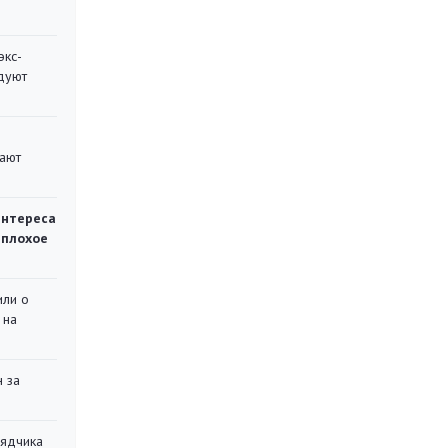
экс-
дуют
вают
интереса
 плохое
или о
 на
 за
рядчика