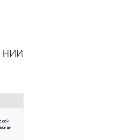
м НИИ
ской
асная