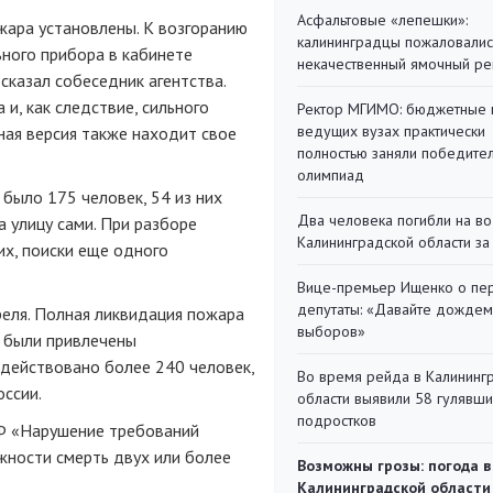
Асфальтовые «лепешки»:
жара установлены. К возгоранию
калининградцы пожаловалис
ного прибора в кабинете
некачественный ямочный ре
 сказал собеседник агентства.
и, как следствие, сильного
Ректор МГИМО: бюджетные 
ведущих вузах практически
ая версия также находит свое
полностью заняли победите
олимпиад
 было 175 человек, 54 из них
Два человека погибли на во
 улицу сами. При разборе
Калининградской области за
их, поиски еще одного
Вице-премьер Ищенко о пе
депутаты: «Давайте дождем
еля. Полная ликвидация пожара
выборов»
ю были привлечены
адействовано более 240 человек,
Во время рейда в Калининг
ссии.
области выявили 58 гулявш
подростков
РФ «Нарушение требований
жности смерть двух или более
Возможны грозы: погода в
Калининградской области