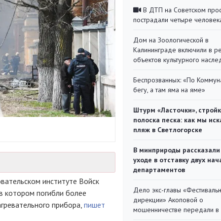
В ДТП на Советском про
пострадали четыре человек
Дом на Зоологической в
Калининграде включили в р
объектов культурного насле
Беспрозванных: «По Коммун
бегу, а там яма на яме»
Штурм «Ласточки», стройк
полоска песка: как мы иск
пляж в Светлогорске
В минприроды рассказали
уходе в отставку двух на
департаментов
вательском институте Войск
Дело экс-главы «Фестиваль
в котором погибли более
дирекции» Акоповой о
агревательного прибора,
пишет
мошенничестве передали в