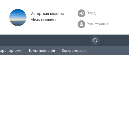
Вход
Авторская колонка
«Есть мнение»
Регистрация
орепортажи
Темы новостей
Конференции