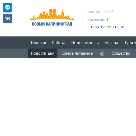
Погода:
+23.4°
Вакансии:
44
80.93$
93.19€
21.69zł
Новости
Работа
Недвижимость
Афиша
Туриз
Новости дня
Самое читаемое
@
Общество