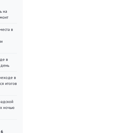
ь на
монт
места в
ли
де в
 день
реходе в
ся итогов
радской
их ночью
 6