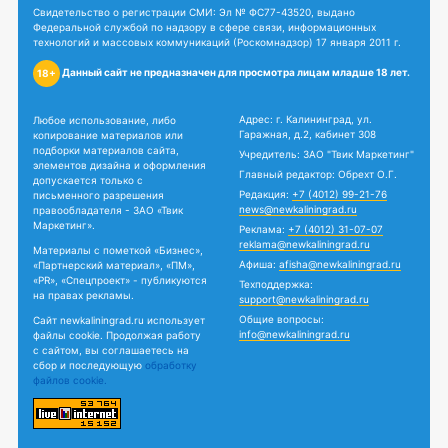
Свидетельство о регистрации СМИ: Эл № ФС77-43520, выдано
Федеральной службой по надзору в сфере связи, информационных
технологий и массовых коммуникаций (Роскомнадзор) 17 января 2011 г.
Данный сайт не предназначен для просмотра лицам младше 18 лет.
18+
Адрес: г. Калининград, ул.
Любое использование, либо
Гаражная, д.2, кабинет 308
копирование материалов или
подборки материалов сайта,
Учредитель: ЗАО "Твик Маркетинг"
элементов дизайна и оформления
Главный редактор: Обрехт О.Г.
допускается только с
Редакция:
+7 (4012) 99-21-76
письменного разрешения
news@newkaliningrad.ru
правообладателя - ЗАО «Твик
Маркетинг».
Реклама:
+7 (4012) 31-07-07
reklama@newkaliningrad.ru
Материалы с пометкой «Бизнес»,
Афиша:
afisha@newkaliningrad.ru
«Партнерский материал», «ПМ»,
«PR», «Спецпроект» - публикуются
Техподдержка:
на правах рекламы.
support@newkaliningrad.ru
Общие вопросы:
Сайт newkaliningrad.ru использует
info@newkaliningrad.ru
файлы cookie. Продолжая работу
с сайтом, вы соглашаетесь на
сбор и последующую
обработку
файлов cookie.