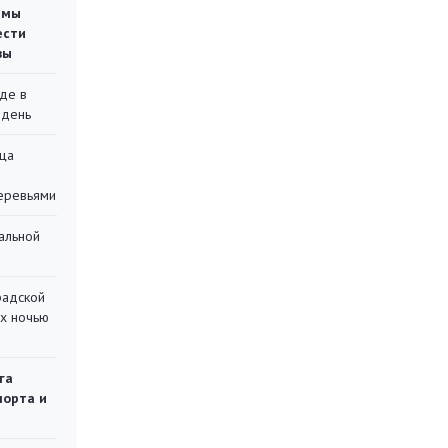
емы
ести
вы
де в
 день
ца
еревьями
альной
радской
их ночью
га
порта и