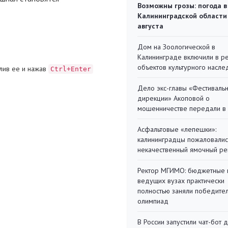
Возможны грозы: погода в
Калининградской области
августа
Дом на Зоологической в
Калининграде включили в р
объектов культурного насле
лив ее и нажав
Ctrl+Enter
Дело экс-главы «Фестиваль
дирекции» Акоповой о
мошенничестве передали в
Асфальтовые «лепешки»:
калининградцы пожаловалис
некачественный ямочный ре
Ректор МГИМО: бюджетные 
ведущих вузах практически
полностью заняли победите
олимпиад
В России запустили чат-бот 