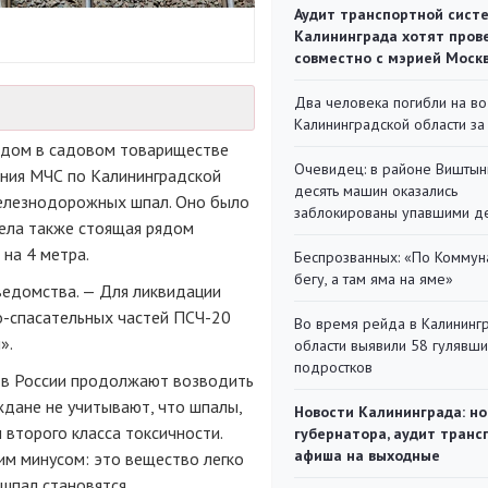
Аудит транспортной сист
Калининграда хотят пров
совместно с мэрией Моск
Два человека погибли на во
Калининградской области за
ел дом в садовом товариществе
Очевидец: в районе Виштын
ения МЧС по Калининградской
десять машин оказались
железнодорожных шпал. Оно было
заблокированы упавшими д
ела также стоящая рядом
на 4 метра.
Беспрозванных: «По Коммун
бегу, а там яма на яме»
ведомства. — Для ликвидации
-спасательных частей ПСЧ-20
Во время рейда в Калининг
».
области выявили 58 гулявш
подростков
 в России продолжают возводить
ждане не учитывают, что шпалы,
Новости Калининграда: но
 второго класса токсичности.
губернатора, аудит транс
афиша на выходные
м минусом: это вещество легко
 шпал становятся