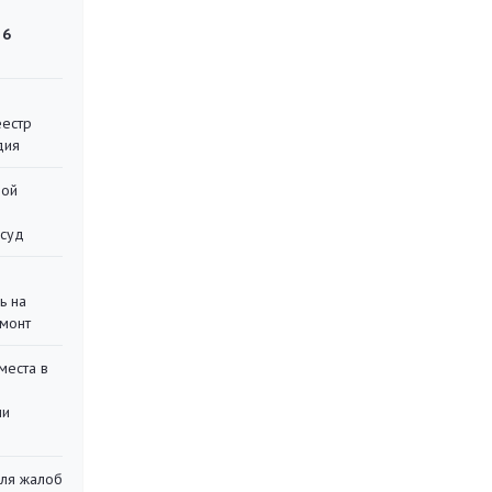
 6
еестр
дия
ной
 суд
ь на
монт
места в
ли
для жалоб