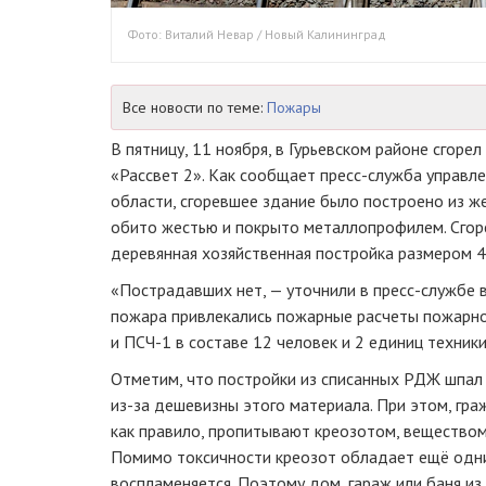
Фото: Виталий Невар / Новый Калининград
Все новости по теме:
Пожары
В пятницу, 11 ноября, в Гурьевском районе сгор
«Рассвет 2». Как сообщает пресс-служба управл
области, сгоревшее здание было построено из 
обито жестью и покрыто металлопрофилем. Сгор
деревянная хозяйственная постройка размером 4 
«Пострадавших нет, — уточнили в пресс-службе 
пожара привлекались пожарные расчеты пожарно
и ПСЧ-1 в составе 12 человек и 2 единиц техники
Отметим, что постройки из списанных РДЖ шпал
из-за дешевизны этого материала. При этом, гра
как правило, пропитывают креозотом, веществом
Помимо токсичности креозот обладает ещё одни
воспламеняется. Поэтому дом, гараж или баня из