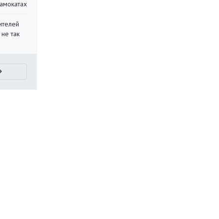
самокатах
ителей
 не так