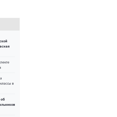
ской
асная
спекте
а
на
классы в
 об
чальников