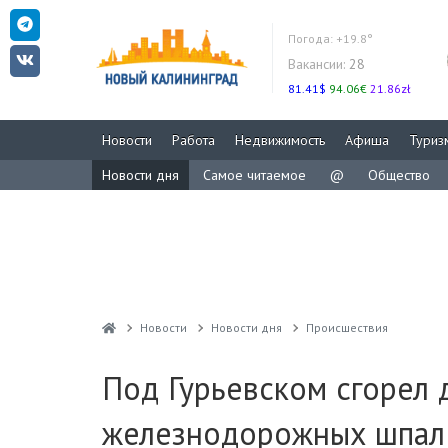
Погода:
+19.8°
Вакансии:
28
81.41$
94.06€
21.86zł
Новости
Работа
Недвижимость
Афиша
Туриз
Новости дня
Самое читаемое
@
Общество
Новости
Новости дня
Проиcшествия
Под Гурьевском сгорел 
железнодорожных шпал