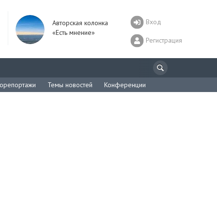
Вход
Авторская колонка
«Есть мнение»
Регистрация
орепортажи
Темы новостей
Конференции